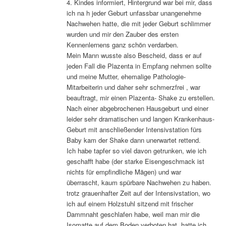
4. Kindes informiert, Hintergrund war bei mir, dass
ich na h jeder Geburt unfassbar unangenehme
Nachwehen hatte, die mit jeder Geburt schlimmer
wurden und mir den Zauber des ersten
Kennenlernens ganz schön verdarben.
Mein Mann wusste also Bescheid, dass er auf
jeden Fall die Plazenta in Empfang nehmen sollte
und meine Mutter, ehemalige Pathologie-
Mitarbeiterin und daher sehr schmerzfrei , war
beauftragt, mir einen Plazenta- Shake zu erstellen.
Nach einer abgebrochenen Hausgeburt und einer
leider sehr dramatischen und langen Krankenhaus-
Geburt mit anschließender Intensivstation fürs
Baby kam der Shake dann unerwartet rettend.
Ich habe tapfer so viel davon getrunken, wie ich
geschafft habe (der starke Eisengeschmack ist
nichts für empfindliche Mägen) und war
überrascht, kaum spürbare Nachwehen zu haben.
trotz grauenhafter Zeit auf der Intensivstation, wo
ich auf einem Holzstuhl sitzend mit frischer
Dammnaht geschlafen habe, weil man mir die
Isomatte auf dem Boden verboten hat, hatte ich