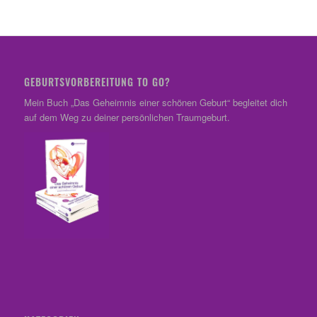
GEBURTSVORBEREITUNG TO GO?
Mein Buch „Das Geheimnis einer schönen Geburt“ begleitet dich
auf dem Weg zu deiner persönlichen Traumgeburt.