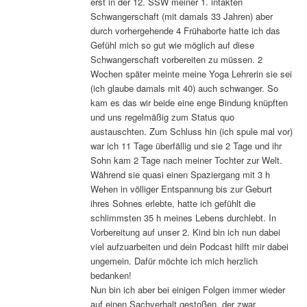
erst in der 12. SSW meiner 1. intakten
Schwangerschaft (mit damals 33 Jahren) aber
durch vorhergehende 4 Frühaborte hatte ich das
Gefühl mich so gut wie möglich auf diese
Schwangerschaft vorbereiten zu müssen. 2
Wochen später meinte meine Yoga Lehrerin sie sei
(ich glaube damals mit 40) auch schwanger. So
kam es das wir beide eine enge Bindung knüpften
und uns regelmäßig zum Status quo
austauschten. Zum Schluss hin (ich spule mal vor)
war ich 11 Tage überfällig und sie 2 Tage und ihr
Sohn kam 2 Tage nach meiner Tochter zur Welt.
Während sie quasi einen Spaziergang mit 3 h
Wehen in völliger Entspannung bis zur Geburt
ihres Sohnes erlebte, hatte ich gefühlt die
schlimmsten 35 h meines Lebens durchlebt. In
Vorbereitung auf unser 2. Kind bin ich nun dabei
viel aufzuarbeiten und dein Podcast hilft mir dabei
ungemein. Dafür möchte ich mich herzlich
bedanken!
Nun bin ich aber bei einigen Folgen immer wieder
auf einen Sachverhalt gestoßen, der zwar