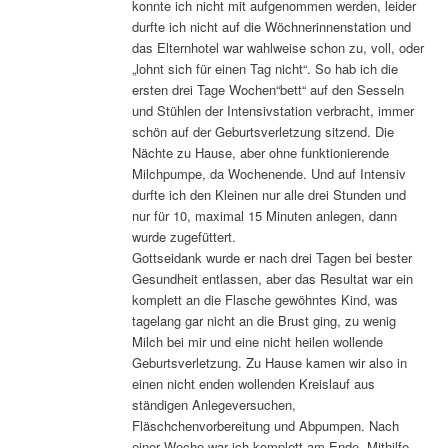
konnte ich nicht mit aufgenommen werden, leider
durfte ich nicht auf die Wöchnerinnenstation und
das Elternhotel war wahlweise schon zu, voll, oder
„lohnt sich für einen Tag nicht“. So hab ich die
ersten drei Tage Wochen“bett“ auf den Sesseln
und Stühlen der Intensivstation verbracht, immer
schön auf der Geburtsverletzung sitzend. Die
Nächte zu Hause, aber ohne funktionierende
Milchpumpe, da Wochenende. Und auf Intensiv
durfte ich den Kleinen nur alle drei Stunden und
nur für 10, maximal 15 Minuten anlegen, dann
wurde zugefüttert.
Gottseidank wurde er nach drei Tagen bei bester
Gesundheit entlassen, aber das Resultat war ein
komplett an die Flasche gewöhntes Kind, was
tagelang gar nicht an die Brust ging, zu wenig
Milch bei mir und eine nicht heilen wollende
Geburtsverletzung. Zu Hause kamen wir also in
einen nicht enden wollenden Kreislauf aus
ständigen Anlegeversuchen,
Fläschchenvorbereitung und Abpumpen. Nach
einer Woche war ich komplett am Ende. Mithilfe