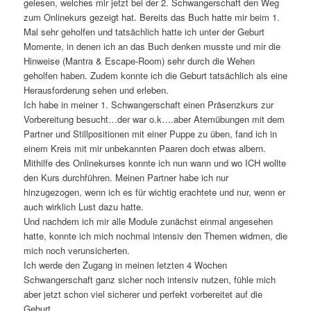
gelesen, welches mir jetzt bei der 2. Schwangerschaft den Weg
zum Onlinekurs gezeigt hat. Bereits das Buch hatte mir beim 1.
Mal sehr geholfen und tatsächlich hatte ich unter der Geburt
Momente, in denen ich an das Buch denken musste und mir die
Hinweise (Mantra & Escape-Room) sehr durch die Wehen
geholfen haben. Zudem konnte ich die Geburt tatsächlich als eine
Herausforderung sehen und erleben.
Ich habe in meiner 1. Schwangerschaft einen Präsenzkurs zur
Vorbereitung besucht…der war o.k….aber Atemübungen mit dem
Partner und Stillpositionen mit einer Puppe zu üben, fand ich in
einem Kreis mit mir unbekannten Paaren doch etwas albern.
Mithilfe des Onlinekurses konnte ich nun wann und wo ICH wollte
den Kurs durchführen. Meinen Partner habe ich nur
hinzugezogen, wenn ich es für wichtig erachtete und nur, wenn er
auch wirklich Lust dazu hatte.
Und nachdem ich mir alle Module zunächst einmal angesehen
hatte, konnte ich mich nochmal intensiv den Themen widmen, die
mich noch verunsicherten.
Ich werde den Zugang in meinen letzten 4 Wochen
Schwangerschaft ganz sicher noch intensiv nutzen, fühle mich
aber jetzt schon viel sicherer und perfekt vorbereitet auf die
Geburt.