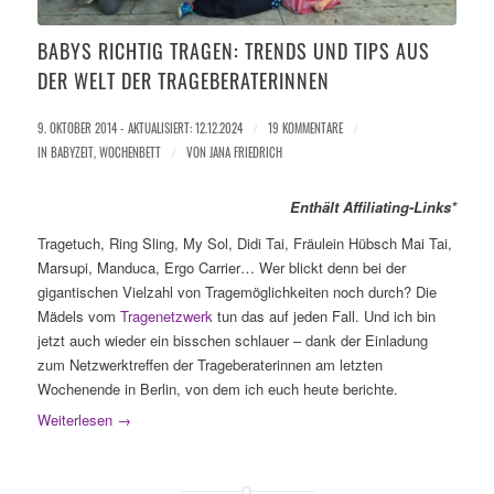
BABYS RICHTIG TRAGEN: TRENDS UND TIPS AUS
DER WELT DER TRAGEBERATERINNEN
9. OKTOBER 2014 - AKTUALISIERT: 12.12.2024
/
19 KOMMENTARE
/
IN
BABYZEIT
,
WOCHENBETT
/
VON
JANA FRIEDRICH
Enthält Affiliating-Links*
Tragetuch, Ring Sling, My Sol, Didi Tai, Fräulein Hübsch Mai Tai,
Marsupi, Manduca, Ergo Carrier… Wer blickt denn bei der
gigantischen Vielzahl von Tragemöglichkeiten noch durch? Die
Mädels vom
Tragenetzwerk
tun das auf jeden Fall. Und ich bin
jetzt auch wieder ein bisschen schlauer – dank der Einladung
zum Netzwerktreffen der Trageberaterinnen am letzten
Wochenende in Berlin, von dem ich euch heute berichte.
Weiterlesen
→