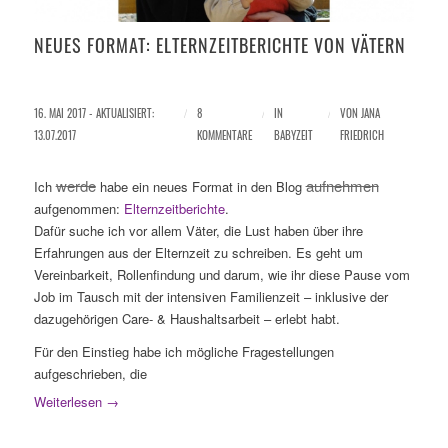
NEUES FORMAT: ELTERNZEITBERICHTE VON VÄTERN
16. MAI 2017 - AKTUALISIERT:
/
8
/
IN
/
VON
JANA
13.07.2017
KOMMENTARE
BABYZEIT
FRIEDRICH
werde
aufnehmen
Ich
habe ein neues Format in den Blog
aufgenommen:
Elternzeitberichte
.
Dafür suche ich vor allem Väter, die Lust haben über ihre
Erfahrungen aus der Elternzeit zu schreiben. Es geht um
Vereinbarkeit, Rollenfindung und darum, wie ihr diese Pause vom
Job im Tausch mit der intensiven Familienzeit – inklusive der
dazugehörigen Care- & Haushaltsarbeit – erlebt habt.
Für den Einstieg habe ich mögliche Fragestellungen
aufgeschrieben, die
Weiterlesen
→