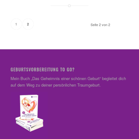
1
2
Seite 2 von 2
GEBURTSVORBEREITUNG TO GO?
Mein Buch „Das Geheimnis einer schönen Geburt“ begleitet dich
auf dem Weg zu deiner persönlichen Traumgeburt.