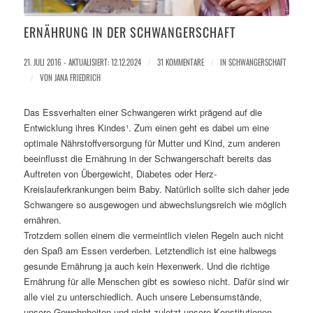
ERNÄHRUNG IN DER SCHWANGERSCHAFT
21. JULI 2016 - AKTUALISIERT: 12.12.2024
/
31 KOMMENTARE
/
IN
SCHWANGERSCHAFT
/
VON
JANA FRIEDRICH
Das Essverhalten einer Schwangeren wirkt prägend auf die
Entwicklung ihres Kindes¹. Zum einen geht es dabei um eine
optimale Nährstoffversorgung für Mutter und Kind, zum anderen
beeinflusst die Ernährung in der Schwangerschaft bereits das
Auftreten von Übergewicht, Diabetes oder Herz-
Kreislauferkrankungen beim Baby
. Natürlich sollte sich daher jede
Schwangere so ausgewogen und abwechslungsreich wie möglich
ernähren.
Trotzdem sollen einem die vermeintlich vielen Regeln auch nicht
den Spaß am Essen verderben. Letztendlich ist eine halbwegs
gesunde Ernährung ja auch kein Hexenwerk.
Und die richtige
Ernährung für alle Menschen gibt es sowieso nicht. Dafür sind wir
alle viel zu unterschiedlich. Auch unsere Lebensumstände,
unsere Gewohnheiten und nicht zuletzt unsere Konstitutionen