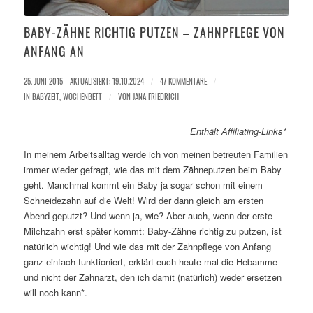
BABY-ZÄHNE RICHTIG PUTZEN – ZAHNPFLEGE VON
ANFANG AN
25. JUNI 2015 - AKTUALISIERT: 19.10.2024
/
47 KOMMENTARE
/
IN
BABYZEIT
,
WOCHENBETT
/
VON
JANA FRIEDRICH
Enthält Affiliating-Links*
In meinem Arbeitsalltag werde ich von meinen betreuten Familien
immer wieder gefragt, wie das mit dem Zähneputzen beim Baby
geht. Manchmal kommt ein Baby ja sogar schon mit einem
Schneidezahn auf die Welt! Wird der dann gleich am ersten
Abend geputzt? Und wenn ja, wie? Aber auch, wenn der erste
Milchzahn erst später kommt: Baby-Zähne richtig zu putzen, ist
natürlich wichtig! Und wie das mit der Zahnpflege von Anfang
ganz einfach funktioniert, erklärt euch heute mal die Hebamme
und nicht der Zahnarzt, den ich damit (natürlich) weder ersetzen
will noch kann*.