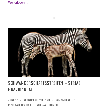
Weiterlesen
→
SCHWANGERSCHAFTSSTREIFEN – STRIAE
GRAVIDARUM
7. MÄRZ 2013 - AKTUALISIERT: 22.05.2020
/
18 KOMMENTARE
/
IN
SCHWANGERSCHAFT
/
VON
JANA FRIEDRICH