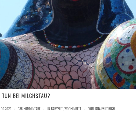
 TUN BEI MILCHSTAU?
9.10.2024
/
136 KOMMENTARE
/
IN
BABYZEIT
,
WOCHENBETT
/
VON
JANA FRIEDRICH