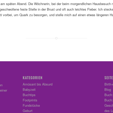
am späten Abend. Die Wöchnerin, bei der beim morgendlichen Hausbesuch no
geschwollene feste Stelle in der Brust und oft auch leichtes Fieber. Ich stec
ti vorbei, um Quark zu besorgen, und stelle mich auf einen etwas längeren H
KATEGORIEN
SEIT
Amüsant bis Absurd
Birth
en
Babyzeit
Blog
einer
Buchtips
Buch:
Footprints
Buch:
Fundstücke
Gesch
Geburt
des L