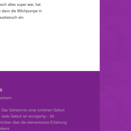
ch alles super war, hat
ke dann die Milchpumpe in
ausbesuch ein.
EN
-esteem
 Das Geheimnis einer schönen Geburt
 Jede Geburt ist einzigartig – 50
ichten über die elementarste Erfahrung
ebens