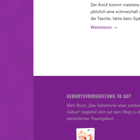
Der Anruf kommt meistens 
plötzlich eine schmerzhaft 
die Tasche, fahre beim Spä
Weiterlesen
→
GEBURTSVORBEREITUNG TO GO?
Mein Buch „Das Geheimnis einer schön
Geburt“ begleitet dich auf dem Weg zu d
persönlichen Traumgeburt.