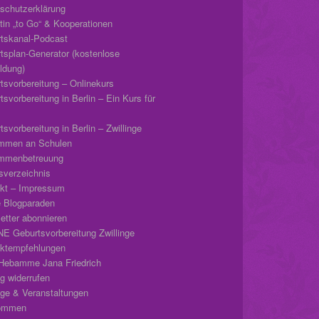
schutzerklärung
tin „to Go“ & Kooperationen
tskanal-Podcast
tsplan-Generator (kostenlose
dung)
tsvorbereitung – Onlinekurs
svorbereitung in Berlin – Ein Kurs für
svorbereitung in Berlin – Zwillinge
mmen an Schulen
mmenbetreuung
tsverzeichnis
kt – Impressum
 Blogparaden
etter abonnieren
E Geburtsvorbereitung Zwillinge
ktempfehlungen
Hebamme Jana Friedrich
ag widerrufen
äge & Veranstaltungen
kommen