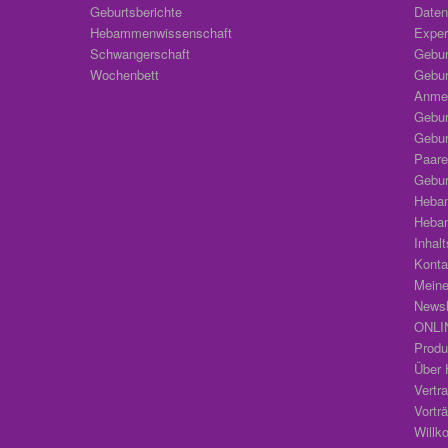
Geburtsberichte
Daten
Hebammenwissenschaft
Exper
Schwangerschaft
Gebur
Wochenbett
Gebur
Anmel
Gebur
Geburt
Paare
Geburt
Heba
Heba
Inhal
Konta
Meine
Newsl
ONLIN
Produ
Über 
Vertr
Vortr
Will