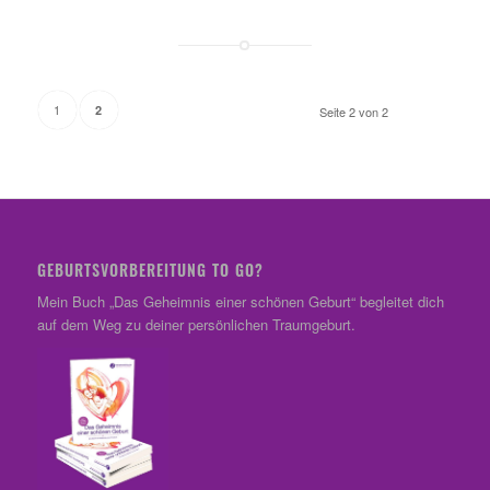
1
2
Seite 2 von 2
GEBURTSVORBEREITUNG TO GO?
Mein Buch „Das Geheimnis einer schönen Geburt“ begleitet dich
auf dem Weg zu deiner persönlichen Traumgeburt.