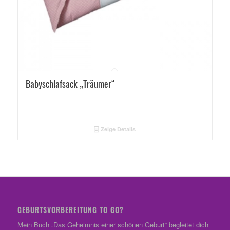
Babyschlafsack „Träumer“
Zeige Details
GEBURTSVORBEREITUNG TO GO?
Mein Buch „Das Geheimnis einer schönen Geburt“ begleitet dich