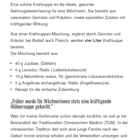
von 5,
Eine solche Kraftsuppe ist die ideale, gesunde
basierend
Nahrungsbereicherung für eine Wöchnerin. Sie besteht aus
auf
saisonalem Gemüse und Kräutern, sowie speziellen Zutaten mit
3
Kundenbewertungen
kräftigender Wirkung.
Aus einer Kraftsuppen-Mischung, ergänzt durch Gemüse und
Kräuter, bei Bedarf auch Fleisch, werden
vier Liter
Kraftsuppe
bereitet.
Die Mischung besteht aus:
40 g Jujubae, (Datteln)
5 g Levistici, Radix ( Liebstöckelwurzel)
15 g Nelumbinis nodus, Rz.(getrocknete Lotuswurzelstücke)
5 g Angelicae archangelicae, Radix (Angelikawurzel)
Rezept für die einfache Zubereitung
„Früher wurde für Wöchnerinnen stets eine kräftigende
Hühnersuppe gekocht.“
Was mir meine Großmutter schon damals erzählte, ist seit je her
Bestandteil der Traditionellen Chinesischen Medizin (TCM). In der
chinesischen Tradition darf sich eine junge Familie nach der
Geburt immer erstmal erholen und die Verwandten umsorgen und