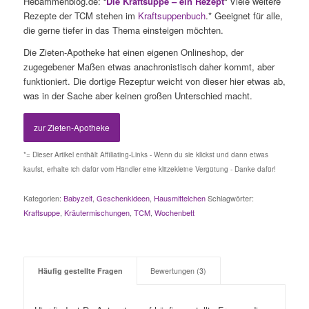
Hebammenblog.de: “
Die Kraftsuppe – ein Rezept
“ Viele weitere
Rezepte der TCM stehen im
Kraftsuppenbuch
.
* Geeignet für alle,
die gerne tiefer in das Thema einsteigen möchten.
Die Zieten-Apotheke hat einen eigenen Onlineshop, der
zugegebener Maßen etwas anachronistisch daher kommt, aber
funktioniert. Die dortige Rezeptur weicht von dieser hier etwas ab,
was in der Sache aber keinen großen Unterschied macht.
zur Zieten-Apotheke
*= Dieser Artikel enthält Affiliating-Links - Wenn du sie klickst und dann etwas
kaufst, erhalte ich dafür vom Händler eine klitzekleine Vergütung - Danke dafür!
Kategorien:
Babyzeit
,
Geschenkideen
,
Hausmittelchen
Schlagwörter:
Kraftsuppe
,
Kräutermischungen
,
TCM
,
Wochenbett
Häufig gestellte Fragen
Bewertungen (3)