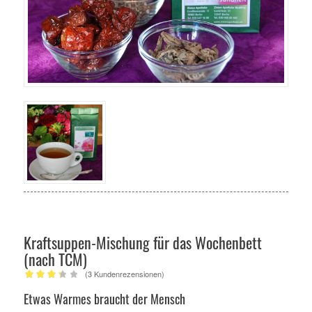
Kraftsuppen-Mischung für das Wochenbett
(nach TCM)
(
3
Kundenrezensionen)
Bewertet
Etwas Warmes braucht der Mensch
mit
3.33