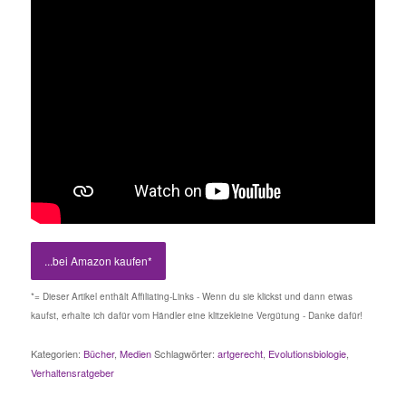
...bei Amazon kaufen*
*= Dieser Artikel enthält Affiliating-Links - Wenn du sie klickst und dann etwas
kaufst, erhalte ich dafür vom Händler eine klitzekleine Vergütung - Danke dafür!
Kategorien:
Bücher
,
Medien
Schlagwörter:
artgerecht
,
Evolutionsbiologie
,
Verhaltensratgeber