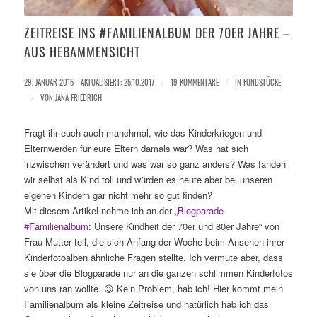
ZEITREISE INS #FAMILIENALBUM DER 70ER JAHRE –
AUS HEBAMMENSICHT
29. JANUAR 2015 - AKTUALISIERT: 25.10.2017
/
19 KOMMENTARE
/
IN
FUNDSTÜCKE
/
VON
JANA FRIEDRICH
Fragt ihr euch auch manchmal, wie das Kinderkriegen und
Elternwerden für eure Eltern damals war? Was hat sich
inzwischen verändert und was war so ganz anders? Was fanden
wir selbst als Kind toll und würden es heute aber bei unseren
eigenen Kindern gar nicht mehr so gut finden?
Mit diesem Artikel nehme ich an der „
Blogparade
#Familienalbum
: Unsere Kindheit der 70er und 80er Jahre“ von
Frau Mutter teil, die sich Anfang der Woche beim Ansehen ihrer
Kinderfotoalben ähnliche Fragen stellte. Ich vermute aber, dass
sie über die Blogparade nur an die ganzen schlimmen Kinderfotos
von uns ran wollte. 😉 Kein Problem, hab ich! Hier kommt mein
Familienalbum als kleine Zeitreise und natürlich hab ich das