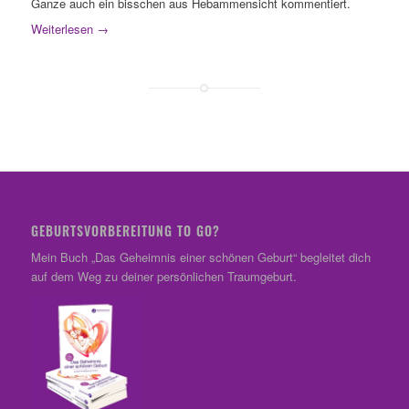
Ganze auch ein bisschen aus Hebammensicht kommentiert.
Weiterlesen
→
GEBURTSVORBEREITUNG TO GO?
Mein Buch „Das Geheimnis einer schönen Geburt“ begleitet dich
auf dem Weg zu deiner persönlichen Traumgeburt.