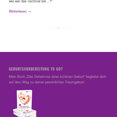
wie war das nochmal bei…?“
Weiterlesen
→
GEBURTSVORBEREITUNG TO GO?
Mein Buch „Das Geheimnis einer schönen Geburt“ begleitet dich
auf dem Weg zu deiner persönlichen Traumgeburt.