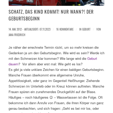
SCHATZ, DAS KIND KOMMT! NUR WANN?! DER
GEBURTSBEGINN
14. MAI 2012 - AKTUALISIERT: 07.11.2023
/
16 KOMMENTARE
/
IN
GEBURT
/
VON
JANA FRIEDRICH
Je näher der errechnete Termin rückt, um so mehr kreisen die
Gedanken ja um den Geburtsbeginn. Wie wird es sein? Werde ich
mit den Schmerzen klar kommen? Wie lange wird die
Geburt
dauern
? Vor allem aber erst mal: Wie geht es los?
Es gibt ja viele unklare Zeichen für einen baldigen Geburtsbeginn.
Manche Frauen überkommt eine allgemeine Unruhe,
Appetitlosigkeit, oder ganz im Gegenteil Heißhunger. Ziehende
Schmerzen im Unterleib oder im Kreuz können auftreten. Manche
Frauen spüren ein zunehmendes Druckgefühl auf der Blase.
Häufiges – noch häufigeres 😉 – Wasserlassen ist die Folge. Oft
bekomme ich dann Anrufe von Frauen, die ihren Körper nun ganz
genau beobachten, und sich fragen: „Geht es bei mir los, oder