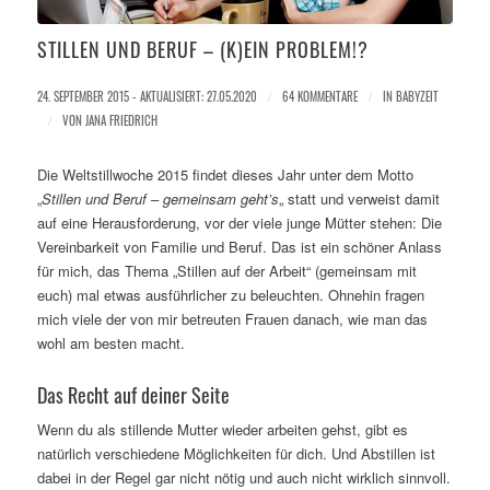
STILLEN UND BERUF – (K)EIN PROBLEM!?
24. SEPTEMBER 2015 - AKTUALISIERT: 27.05.2020
/
64 KOMMENTARE
/
IN
BABYZEIT
/
VON
JANA FRIEDRICH
Die Weltstillwoche 2015 findet dieses Jahr unter dem Motto
„
Stillen und Beruf – gemeinsam geht’s
„
statt und verweist damit
auf eine Herausforderung, vor der viele junge Mütter stehen: Die
Vereinbarkeit von Familie und Beruf. Das ist ein schöner Anlass
für mich, das Thema „Stillen auf der Arbeit“ (gemeinsam mit
euch) mal etwas ausführlicher zu beleuchten. Ohnehin fragen
mich viele der von mir betreuten Frauen danach, wie man das
wohl am besten macht.
Das Recht auf deiner Seite
Wenn du als stillende Mutter wieder arbeiten gehst, gibt es
natürlich verschiedene Möglichkeiten für dich. Und Abstillen ist
dabei in der Regel gar nicht nötig und auch nicht wirklich sinnvoll.