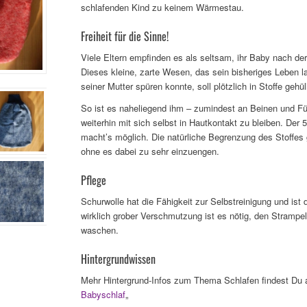
schlafenden Kind zu keinem Wärmestau.
Freiheit für die Sinne!
Viele Eltern empfinden es als seltsam, ihr Baby nach de
Dieses kleine, zarte Wesen, das sein bisheriges Leben l
seiner Mutter spüren konnte, soll plötzlich in Stoffe gehü
So ist es naheliegend ihm – zumindest an Beinen und Fü
weiterhin mit sich selbst in Hautkontakt zu bleiben. Der
macht’s möglich. Die natürliche Begrenzung des Stoffes 
ohne es dabei zu sehr einzuengen.
Pflege
Schurwolle hat die Fähigkeit zur Selbstreinigung und ist 
wirklich grober Verschmutzung ist es nötig, den Strampe
waschen.
Hintergrundwissen
Mehr Hintergrund-Infos zum Thema Schlafen findest Du
Babyschlaf
„