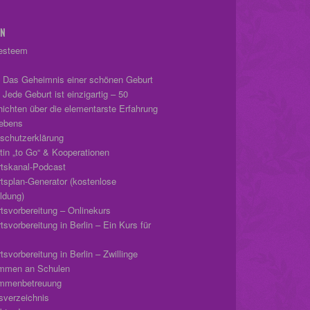
EN
-esteem
 Das Geheimnis einer schönen Geburt
 Jede Geburt ist einzigartig – 50
ichten über die elementarste Erfahrung
ebens
schutzerklärung
tin „to Go“ & Kooperationen
tskanal-Podcast
tsplan-Generator (kostenlose
dung)
tsvorbereitung – Onlinekurs
svorbereitung in Berlin – Ein Kurs für
svorbereitung in Berlin – Zwillinge
mmen an Schulen
mmenbetreuung
tsverzeichnis