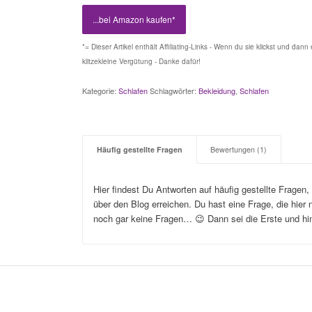
...bei Amazon kaufen*
*= Dieser Artikel enthält Affiliating-Links - Wenn du sie klickst und dan
klitzekleine Vergütung - Danke dafür!
Kategorie:
Schlafen
Schlagwörter:
Bekleidung
,
Schlafen
Häufig gestellte Fragen
Bewertungen (1)
Hier findest Du Antworten auf häufig gestellte Fragen
über den Blog erreichen. Du hast eine Frage, die hier n
noch gar keine Fragen… 😉 Dann sei die Erste und hi