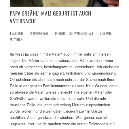
PAPA ERZÄHL‘ MAL! GEBURT IST AUCH
VÄTERSACHE
1. MAI 2019
/
3 KOMMENTARE
/
IN
GEBURT
,
SCHWANGERSCHAFT
/
VON
JANA
FRIEDRICH
Ihr wisst ja, dass mir die Väter* auch immer sehr am Herzen
liegen. Die Mütter natürlich sowieso, aber Väter werden immer
noch oft vergessen, beziehungsweise unterschätzt. Ich erlebe die
meisten Väter als sehr engagiert, teilhabend und wissensdurstig.
Oft scheinen sie aber auch noch sehr auf der Suche nach ihrer
Rolle in der ganzen Familiennummer zu sein. Kein Wunder, denn
so abwesende Väter, wie es vielleicht ihre eigenen Väter oder
Großväter waren, wollen sie meist nicht sein. Und die rein
häusliche Rolle, die jahrhundertelang Müttern zugeschrieben
wurde, wollen nur die wenigsten „neuen Väter“ in Gänze
ausfüllen. Also irgendwas dazwischen. Was genau, das ist
ungewiss. Hier und da tauchen zwar die ersten Rolemodels auf,