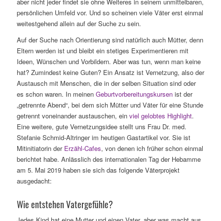
aber nicht jeder findet sie ohne Weiteres in seinem unmittelbaren,
persönlichen Umfeld vor. Und so scheinen viele Väter erst einmal
weitestgehend allein auf der Suche zu sein.
Auf der Suche nach Orientierung sind natürlich auch Mütter, denn
Eltern werden ist und bleibt ein stetiges Experimentieren mit
Ideen, Wünschen und Vorbildern. Aber was tun, wenn man keine
hat? Zumindest keine Guten? Ein Ansatz ist Vernetzung, also der
Austausch mit Menschen, die in der selben Situation sind oder
es schon waren. In meinen
Geburtvorbereitungskursen
ist der
„getrennte Abend“, bei dem sich Mütter und Väter für eine Stunde
getrennt voneinander austauschen, ein
viel gelobtes Highlight
.
Eine weitere, gute Vernetzungsidee stellt uns Frau Dr. med.
Stefanie Schmid-Altringer im heutigen Gastartikel vor. Sie ist
Mitinitiatorin der
Erzähl-Cafes
, von denen ich früher schon einmal
berichtet habe. Anlässlich des internationalen Tag der Hebamme
am 5. Mai 2019 haben sie sich das folgende Väterprojekt
ausgedacht:
Wie entstehen Vatergefühle?
Jedes Kind hat eine Mutter und einen Vater, aber was macht aus