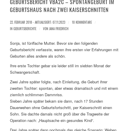
GEBURTSBERICHT VBA2C – SPONTANGEBURT IM
GEBURTSHAUS NACH ZWEI KAISERSCHNITTEN
22. FEBRUAR 2018 - AKTUALISIERT: 07.11.2023
/
10 KOMMENTARE
/
IN
GEBURTSBERICHTE
/
VON
JANA FRIEDRICH
Sonja, ist fünffache Mutter. Bevor sie den folgenden
Geburtsbericht verfasste, waren ihre ersten vier Erfahrungen mit
Geburten alles andere als schön.
Ihre erste Tochter gebar sie leider still im siebten Monat der
Schwangerschaft.
Zwei Jahre später folgte, nach Einleitung, die Geburt ihrer
zweiten Tochter: spontan, aber etwas dramatisch und mit einem
ziemlich schlimmen Dammriss.
Sieben Jahre später bekam sie dann, nach 17 Stunden
Dauerwehen ohne Geburtsfortschritt, per Kaiserschnitt einen
Sohn. Sie dachte damals nicht groß über die Tragweite der
Operation nach: „Hauptsache ein gesundes Kind“.
Drei Jahre später dann nochmals das gleiche Szenario: Wehen