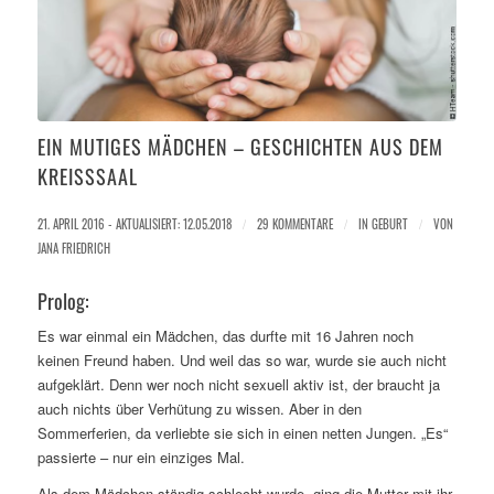
EIN MUTIGES MÄDCHEN – GESCHICHTEN AUS DEM
KREISSSAAL
21. APRIL 2016 - AKTUALISIERT: 12.05.2018
/
29 KOMMENTARE
/
IN
GEBURT
/
VON
JANA FRIEDRICH
Prolog:
Es war einmal ein Mädchen, das durfte mit 16 Jahren noch
keinen Freund haben. Und weil das so war, wurde sie auch nicht
aufgeklärt. Denn wer noch nicht sexuell aktiv ist, der braucht ja
auch nichts über Verhütung zu wissen. Aber in den
Sommerferien, da verliebte sie sich in einen netten Jungen. „Es“
passierte – nur ein einziges Mal.
Als dem Mädchen ständig schlecht wurde, ging die Mutter mit ihr