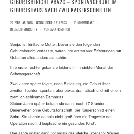
GEBURTSBERICHT VBA2C – SPONTANGEBURT IM
GEBURTSHAUS NACH ZWEI KAISERSCHNITTEN
22. FEBRUAR 2018 - AKTUALISIERT: 07.11.2023
/
10 KOMMENTARE
/
IN
GEBURTSBERICHTE
/
VON
JANA FRIEDRICH
Sonja, ist fünffache Mutter. Bevor sie den folgenden
Geburtsbericht verfasste, waren ihre ersten vier Erfahrungen mit
Geburten alles andere als schön.
Ihre erste Tochter gebar sie leider still im siebten Monat der
Schwangerschaft.
Zwei Jahre später folgte, nach Einleitung, die Geburt ihrer
zweiten Tochter: spontan, aber etwas dramatisch und mit einem
ziemlich schlimmen Dammriss.
Sieben Jahre später bekam sie dann, nach 17 Stunden
Dauerwehen ohne Geburtsfortschritt, per Kaiserschnitt einen
Sohn. Sie dachte damals nicht groß über die Tragweite der
Operation nach: „Hauptsache ein gesundes Kind“.
Drei Jahre später dann nochmals das gleiche Szenario: Wehen