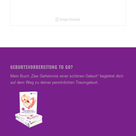
Zeige Details
GEBURTSVORBEREITUNG TO GO?
Mein Buch „Das Geheimnis einer schönen Geburt“ begleitet dich
auf dem Weg zu deiner persönlichen Traumgeburt.