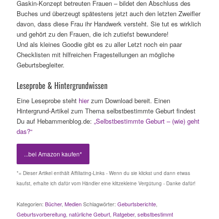
Gaskin-Konzept betreuten Frauen – bildet den Abschluss des
Buches und überzeugt spätestens jetzt auch den letzten Zweifler
davon, dass diese Frau ihr Handwerk versteht. Sie tut es wirklich
und gehört zu den Frauen, die ich zutiefst bewundere!
Und als kleines Goodie gibt es zu aller Letzt noch ein paar
Checklisten mit hilfreichen Fragestellungen an mögliche
Geburtsbegleiter.
Leseprobe & Hintergrundwissen
Eine Leseprobe steht
hier
zum Download bereit. Einen
Hintergrund-Artikel zum Thema selbstbestimmte Geburt findest
Du auf Hebammenblog.de:
„Selbstbestimmte Geburt – (wie) geht
das?“
...bei Amazon kaufen*
*= Dieser Artikel enthält Affiliating-Links - Wenn du sie klickst und dann etwas
kaufst, erhalte ich dafür vom Händler eine klitzekleine Vergütung - Danke dafür!
Kategorien:
Bücher
,
Medien
Schlagwörter:
Geburtsberichte
,
Geburtsvorbereitung
,
natürliche Geburt
,
Ratgeber
,
selbstbestimmt