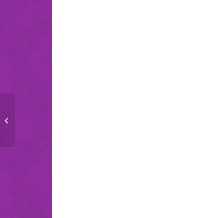
Brustwarzen-Creme von
Motherlove