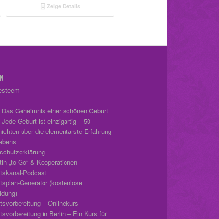
Zeige Details
EN
-esteem
 Das Geheimnis einer schönen Geburt
 Jede Geburt ist einzigartig – 50
ichten über die elementarste Erfahrung
ebens
schutzerklärung
tin „to Go“ & Kooperationen
tskanal-Podcast
tsplan-Generator (kostenlose
dung)
tsvorbereitung – Onlinekurs
svorbereitung in Berlin – Ein Kurs für