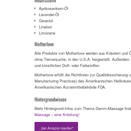
Inhaltsstoffe
Aprikosenkern-Öl
Lavendel-Öl
Geraniol
Linalool
Limonene
Motherlove
Alle Produkte von Motherlove werden aus Kräutern und Ö
ohne Tierversuche, in den U.S.A. hergestellt. Außerdem 
und künstlichen Duft- oder Farbstoffen.
Motherlove erfüllt die Richtlinien zur Qualitätssicherun
Manufacturing Practices) des Amerikanischen Heilkräut
Amerikanischen Arzneimittelbehörde FDA.
Hintergrundwissen
Mehr Hintergrund-Infos zum Thema Damm-Massage finde
Massage – eine Anleitung
“
...bei Amazon kaufen*