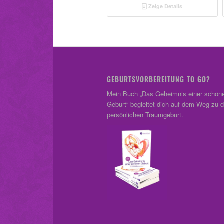
Zeige Details
GEBURTSVORBEREITUNG TO GO?
Mein Buch „Das Geheimnis einer schön
Geburt“ begleitet dich auf dem Weg zu d
persönlichen Traumgeburt.