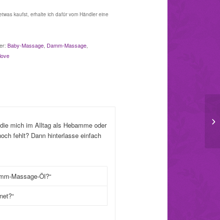
n etwas kaufst, erhalte ich dafür vom Händler eine
er:
Baby-Massage
,
Damm-Massage
,
love
, die mich im Alltag als Hebamme oder
noch fehlt? Dann hinterlasse einfach
Damm-Massage-Öl?“
net?“