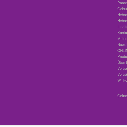
Paare
Geburt
Heba
Heba
Inhal
Konta
Meine
Newsl
ONLIN
Produ
Über 
Vertr
Vortr
Will
Onlin