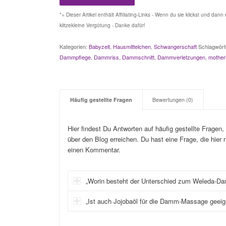
*= Dieser Artikel enthält Affiliating-Links - Wenn du sie klickst und dan
klitzekleine Vergütung - Danke dafür!
Kategorien:
Babyzeit
,
Hausmittelchen
,
Schwangerschaft
Schlagwört
Dammpflege
,
Dammriss
,
Dammschnitt
,
Dammverletzungen
,
mother
Häufig gestellte Fragen
Bewertungen (0)
Hier findest Du Antworten auf häufig gestellte Fragen
über den Blog erreichen. Du hast eine Frage, die hier 
einen Kommentar.
„Worin besteht der Unterschied zum Weleda-
„Ist auch Jojobaöl für die Damm-Massage geeig