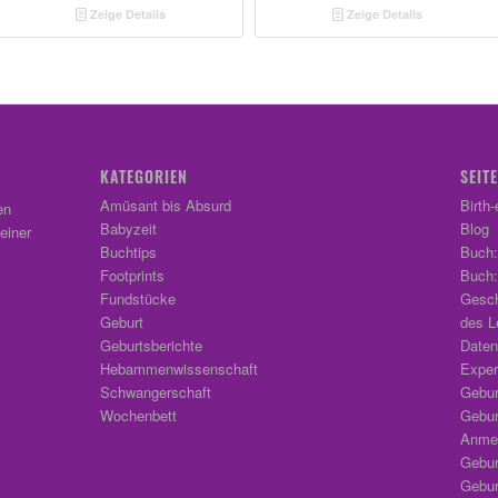
Zeige Details
Zeige Details
KATEGORIEN
SEIT
Amüsant bis Absurd
Birth
en
Babyzeit
Blog
einer
Buchtips
Buch:
Footprints
Buch:
Fundstücke
Gesch
Geburt
des L
Geburtsberichte
Daten
Hebammenwissenschaft
Exper
Schwangerschaft
Gebur
Wochenbett
Gebur
Anmel
Gebur
Geburt