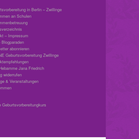
svorbereitung in Berlin – Zwillinge
mmen an Schulen
mmenbetreuung
tsverzeichnis
kt – Impressum
 Blogparaden
etter abonnieren
E Geburtsvorbereitung Zwillinge
ktempfehlungen
Hebamme Jana Friedrich
ag widerrufen
äge & Veranstaltungen
kommen
e Geburtsvorbereitungkurs