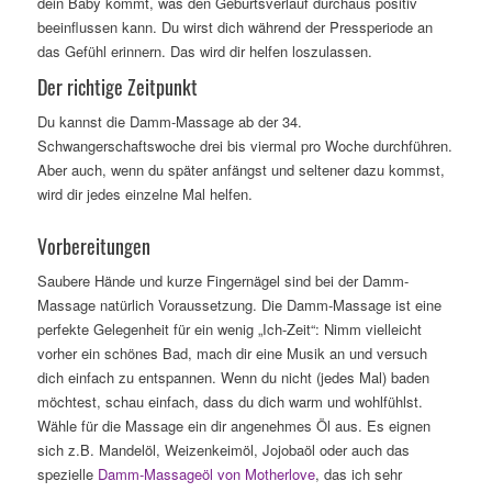
dein Baby kommt, was den Geburtsverlauf durchaus positiv
beeinflussen kann. Du wirst dich während der Pressperiode an
das Gefühl erinnern. Das wird dir helfen loszulassen.
Der richtige Zeitpunkt
Du kannst die Damm-Massage ab der 34.
Schwangerschaftswoche drei bis viermal pro Woche durchführen.
Aber auch, wenn du später anfängst und seltener dazu kommst,
wird dir jedes einzelne Mal helfen.
Vorbereitungen
Saubere Hände und kurze Fingernägel sind bei der Damm-
Massage natürlich Voraussetzung. Die Damm-Massage ist eine
perfekte Gelegenheit für ein wenig „Ich-Zeit“: Nimm vielleicht
vorher ein schönes Bad, mach dir eine Musik an und versuch
dich einfach zu entspannen. Wenn du nicht (jedes Mal) baden
möchtest, schau einfach, dass du dich warm und wohlfühlst.
Wähle für die Massage ein dir angenehmes Öl aus. Es eignen
sich z.B. Mandelöl, Weizenkeimöl, Jojobaöl oder auch das
spezielle
Damm-Massageöl von Motherlove
, das ich sehr