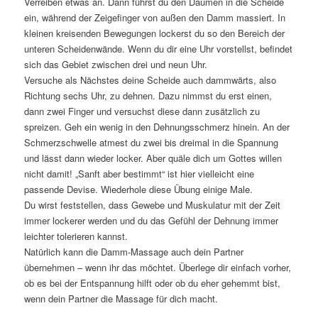
Verreiben etwas an. Dann führst du den Daumen in die Scheide
ein, während der Zeigefinger von außen den Damm massiert. In
kleinen kreisenden Bewegungen lockerst du so den Bereich der
unteren Scheidenwände. Wenn du dir eine Uhr vorstellst, befindet
sich das Gebiet zwischen drei und neun Uhr.
Versuche als Nächstes deine Scheide auch dammwärts, also
Richtung sechs Uhr, zu dehnen. Dazu nimmst du erst einen,
dann zwei Finger und versuchst diese dann zusätzlich zu
spreizen. Geh ein wenig in den Dehnungsschmerz hinein. An der
Schmerzschwelle atmest du zwei bis dreimal in die Spannung
und lässt dann wieder locker. Aber quäle dich um Gottes willen
nicht damit! „Sanft aber bestimmt“ ist hier vielleicht eine
passende Devise. Wiederhole diese Übung einige Male.
Du wirst feststellen, dass Gewebe und Muskulatur mit der Zeit
immer lockerer werden und du das Gefühl der Dehnung immer
leichter tolerieren kannst.
Natürlich kann die Damm-Massage auch dein Partner
übernehmen – wenn ihr das möchtet. Überlege dir einfach vorher,
ob es bei der Entspannung hilft oder ob du eher gehemmt bist,
wenn dein Partner die Massage für dich macht.