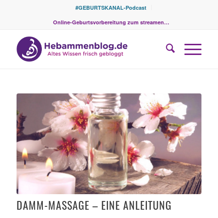
#GEBURTSKANAL-Podcast
Online-Geburtsvorbereitung zum streamen…
sagt:
sagt:
sagt:
sagt:
sagt:
sagt:
sagt:
sagt:
sagt:
DAMM-MASSAGE – EINE ANLEITUNG