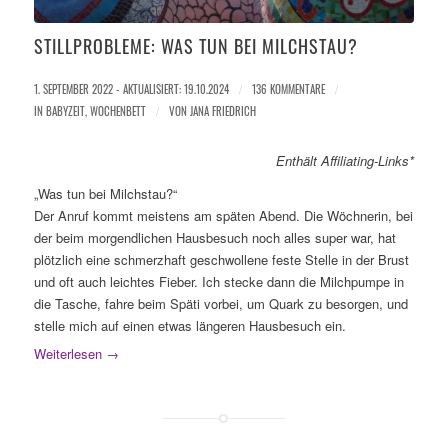
STILLPROBLEME: WAS TUN BEI MILCHSTAU?
1. SEPTEMBER 2022 - AKTUALISIERT: 19.10.2024
/
136 KOMMENTARE
/
IN
BABYZEIT
,
WOCHENBETT
/
VON
JANA FRIEDRICH
Enthält Affiliating-Links*
„Was tun bei Milchstau?“
Der Anruf kommt meistens am späten Abend. Die Wöchnerin, bei
der beim morgendlichen Hausbesuch noch alles super war, hat
plötzlich eine schmerzhaft geschwollene feste Stelle in der Brust
und oft auch leichtes Fieber. Ich stecke dann die Milchpumpe in
die Tasche, fahre beim Späti vorbei, um Quark zu besorgen, und
stelle mich auf einen etwas längeren Hausbesuch ein.
Weiterlesen
→