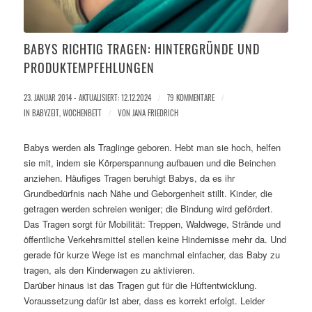
BABYS RICHTIG TRAGEN: HINTERGRÜNDE UND
PRODUKT­EMPFEHLUNGEN
23. JANUAR 2014 - AKTUALISIERT: 12.12.2024
/
79 KOMMENTARE
/
IN
BABYZEIT
,
WOCHENBETT
/
VON
JANA FRIEDRICH
Babys werden als Traglinge geboren. Hebt man sie hoch, helfen
sie mit, indem sie Körperspannung aufbauen und die Beinchen
anziehen. Häufiges Tragen beruhigt Babys, da es ihr
Grundbedürfnis nach Nähe und Geborgenheit stillt. Kinder, die
getragen werden schreien weniger; die Bindung wird gefördert.
Das Tragen sorgt für Mobilität: Treppen, Waldwege, Strände und
öffentliche Verkehrsmittel stellen keine Hindernisse mehr da. Und
gerade für kurze Wege ist es manchmal einfacher, das Baby zu
tragen, als den Kinderwagen zu aktivieren.
Darüber hinaus ist das Tragen gut für die Hüftentwicklung.
Voraussetzung dafür ist aber, dass es korrekt erfolgt. Leider