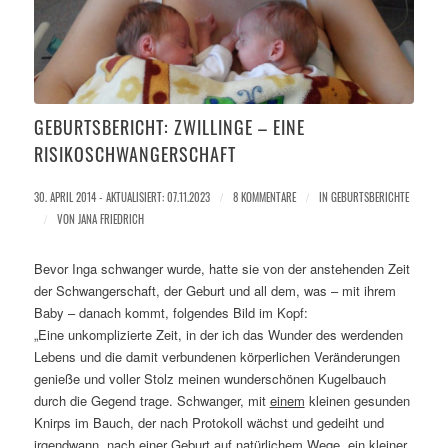
GEBURTSBERICHT: ZWILLINGE – EINE
RISIKOSCHWANGERSCHAFT
30. APRIL 2014 - AKTUALISIERT: 07.11.2023
/
8 KOMMENTARE
/
IN
GEBURTSBERICHTE
/
VON
JANA FRIEDRICH
Bevor Inga schwanger wurde, hatte sie von der anstehenden Zeit
der Schwangerschaft, der Geburt und all dem, was – mit ihrem
Baby – danach kommt, folgendes Bild im Kopf:
„Eine unkomplizierte Zeit, in der ich das Wunder des werdenden
Lebens und die damit verbundenen körperlichen Veränderungen
genieße und voller Stolz meinen wunderschönen Kugelbauch
durch die Gegend trage. Schwanger, mit
einem
kleinen gesunden
Knirps im Bauch, der nach Protokoll wächst und gedeiht und
irgendwann, nach einer Geburt auf natürlichem Wege, ein kleiner,