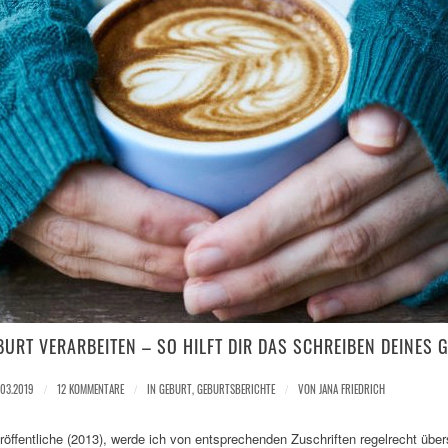
BURT VERARBEITEN – SO HILFT DIR DAS SCHREIBEN DEINES
.03.2019
/
12 KOMMENTARE
/
IN
GEBURT
,
GEBURTSBERICHTE
/
VON
JANA FRIEDRICH
eröffentliche (2013), werde ich von entsprechenden Zuschriften regelrecht üb