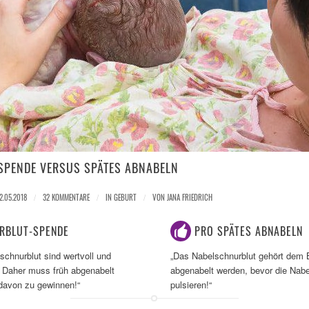
PENDE VERSUS SPÄTES ABNABELN
2.05.2018
/
32 KOMMENTARE
/
IN
GEBURT
/
VON
JANA FRIEDRICH
RBLUT-SPENDE
PRO SPÄTES ABNABELN
chnurblut sind wertvoll und
„Das Nabelschnurblut gehört dem B
. Daher muss früh abgenabelt
abgenabelt werden, bevor die Nabe
davon zu gewinnen!“
pulsieren!“