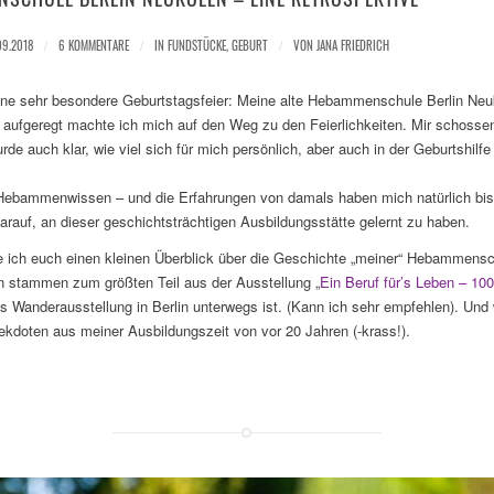
09.2018
/
6 KOMMENTARE
/
IN
FUNDSTÜCKE
,
GEBURT
/
VON
JANA FRIEDRICH
ne sehr besondere Geburtstagsfeier: Meine alte Hebammenschule Berlin Neuk
 aufgeregt machte ich mich auf den Weg zu den Feierlichkeiten. Mir schossen
de auch klar, wie viel sich für mich persönlich, aber auch in der Geburtshilfe 
es Hebammenwissen – und die Erfahrungen von damals haben mich natürlich bis
darauf, an dieser geschichtsträchtigen Ausbildungsstätte gelernt zu haben.
e ich euch einen kleinen Überblick über die Geschichte „meiner“ Hebammens
n stammen zum größten Teil aus der Ausstellung „
Ein Beruf für’s Leben – 1
s Wanderausstellung in Berlin unterwegs ist. (Kann ich sehr empfehlen). Und 
ekdoten aus meiner Ausbildungszeit von vor 20 Jahren (-krass!).