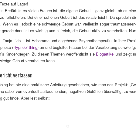
Texte auf Lager!
es Bedürfnis es vielen Frauen ist, die eigene Geburt – ganz gleich, ob es ein
 reflektieren. Bei einer schönen Geburt ist das relativ leicht. Da sprudeln d
. Wenn es jedoch eine schwierige Geburt war, vielleicht sogar traumatisieren
 gerade dann ist es wichtig und hilfreich, die Geburt aktiv zu verarbeiten. Nu
– Tanja Liebl – ist Hebamme und angehende Psychotherapeutin. In ihrer Praxis
ypnose (
Hypnobirthing
) an und begleitet Frauen bei der Verarbeitung schwieri
’s Kinderkriegen. Zu diesen Themen veröffentlicht sie
Blogartikel
und zeigt i
wierige Geburt verarbeiten kann.
ericht verfassen
log hat sie eine praktische Anleitung geschrieben, wie man das Projekt: „Ge
e dabei von eventuell auftauchenden, negativen Gefühlen überwältigt zu werde
g gut finde. Aber lest selbst: