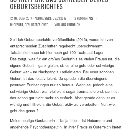
GEBURTSBERICHTES
12. OKTOBER 2017 - AKTUALISIERT: 05.03.2019
/
12 KOMMENTARE
/
IN
GEBURT
,
GEBURTSBERICHTE
/
VON
JANA FRIEDRICH
Seit ich Geburtsberichte veröffentliche (2013), werde ich von
entsprechenden Zuschriften regelrecht überschwemmt.
Tatsächlich habe ich hier noch gut 100 Texte auf Lager!
Das zeigt, was für ein großes Bedürfnis es vielen Frauen ist, die
eigene Geburt – ganz gleich, ob es eine gute oder schwierige
Geburt war – im Nachgang zu reflektieren. Bei einer schönen
Geburt ist das relativ leicht. Da sprudeln die überwiegend
positiven Erinnerungen nur so heraus. Wenn es jedoch eine
schwierige Geburt war, vielleicht sogar traumatisierend, dann ist
das schon gar nicht mehr so einfach. Aber gerade dann ist es
wichtig und hilfreich, die Geburt aktiv zu verarbeiten. Nur: wie
geht das genau?
Meine heutige Gastautorin – Tanja Liebl – ist Hebamme und
angehende Psychotherapeutin. In ihrer Praxis in Österreich bietet