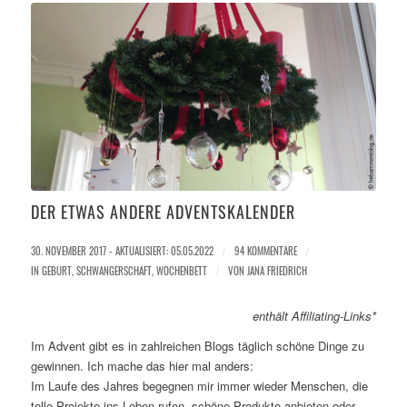
DER ETWAS ANDERE ADVENTSKALENDER
30. NOVEMBER 2017 - AKTUALISIERT: 05.05.2022
/
94 KOMMENTARE
/
IN
GEBURT
,
SCHWANGERSCHAFT
,
WOCHENBETT
/
VON
JANA FRIEDRICH
enthält Affiliating-Links*
Im Advent gibt es in zahlreichen Blogs täglich schöne Dinge zu
gewinnen. Ich mache das hier mal anders:
Im Laufe des Jahres begegnen mir immer wieder Menschen, die
tolle Projekte ins Leben rufen, schöne Produkte anbieten oder