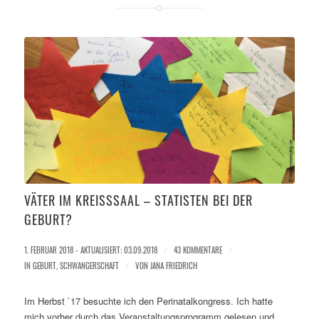
VÄTER IM KREISSSAAL – STATISTEN BEI DER G
EBURT?
1. FEBRUAR 2018 - AKTUALISIERT: 03.09.2018
/
43 KOMMENTARE
/
IN
GEBURT
,
SCHWANGERSCHAFT
/
VON
JANA FRIEDRICH
Im Herbst `17 besuchte ich den Perinatalkongress. Ich hatte
mich vorher durch das Veranstaltungsprogramm gelesen und