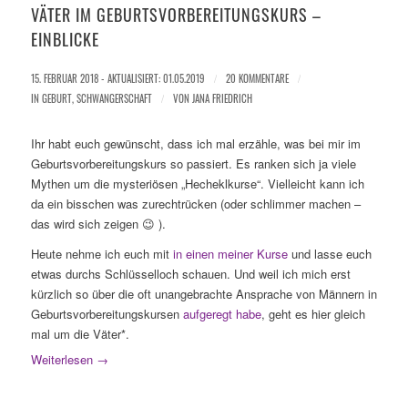
VÄTER IM GEBURTSVORBEREITUNGSKURS –
EINBLICKE
15. FEBRUAR 2018 - AKTUALISIERT: 01.05.2019
/
20 KOMMENTARE
/
IN
GEBURT
,
SCHWANGERSCHAFT
/
VON
JANA FRIEDRICH
Ihr habt euch gewünscht, dass ich mal erzähle, was bei mir im
Geburtsvorbereitungskurs so passiert. Es ranken sich ja viele
Mythen um die mysteriösen „Hecheklkurse“. Vielleicht kann ich
da ein bisschen was zurechtrücken (oder schlimmer machen –
das wird sich zeigen 😉 ).
Heute nehme ich euch mit
in einen meiner Kurse
und lasse euch
etwas durchs Schlüsselloch schauen. Und weil ich mich erst
kürzlich so über die oft unangebrachte Ansprache von Männern in
Geburtsvorbereitungskursen
aufgeregt habe
, geht es hier gleich
mal um die Väter*.
Weiterlesen
→