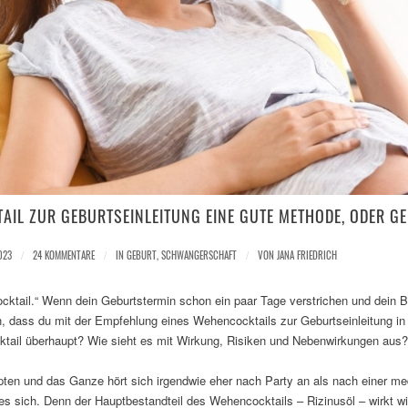
AIL ZUR GEBURTSEINLEITUNG EINE GUTE METHODE, ODER G
023
/
24 KOMMENTARE
/
IN
GEBURT
,
SCHWANGERSCHAFT
/
VON
JANA FRIEDRICH
cktail.“ Wenn dein Geburtstermin schon ein paar Tage verstrichen und dein B
ich, dass du mit der Empfehlung eines Wehencocktails zur Geburtseinleitung 
tail überhaupt? Wie sieht es mit Wirkung, Risiken und Nebenwirkungen aus? 
pten und das Ganze hört sich irgendwie eher nach Party an als nach einer med
s sich. Denn der Hauptbestandteil des Wehencocktails – Rizinusöl – wirkt wi