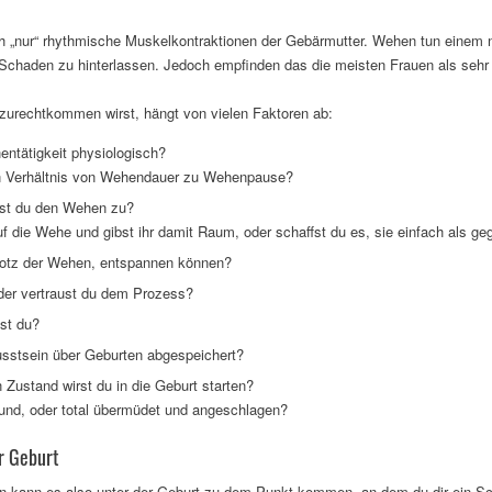
h „nur“ rhythmische Muskelkontraktionen der Gebärmutter. Wehen tun einem ni
 Schaden zu hinterlassen. Jedoch empfinden das die meisten Frauen als sehr
zurechtkommen wirst, hängt von vielen Faktoren ab:
entätigkeit physiologisch?
n Verhältnis von Wehendauer zu Wehenpause?
sst du den Wehen zu?
uf die Wehe und gibst ihr damit Raum, oder schaffst du es, sie einfach als 
trotz der Wehen, entspannen können?
der vertraust du dem Prozess?
st du?
sstsein über Geburten abgespeichert?
 Zustand wirst du in die Geburt starten?
nd, oder total übermüdet und angeschlagen?
r Geburt
 kann es also unter der Geburt zu dem Punkt kommen, an dem du dir ein Sc