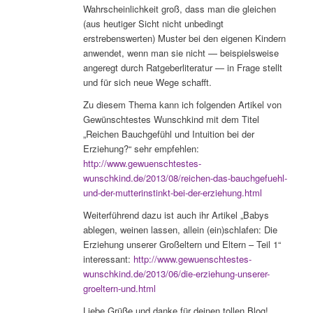
Wahrscheinlichkeit groß, dass man die gleichen
(aus heutiger Sicht nicht unbedingt
erstrebenswerten) Muster bei den eigenen Kindern
anwendet, wenn man sie nicht — beispielsweise
angeregt durch Ratgeberliteratur — in Frage stellt
und für sich neue Wege schafft.
Zu diesem Thema kann ich folgenden Artikel von
Gewünschtestes Wunschkind mit dem Titel
„Reichen Bauchgefühl und Intuition bei der
Erziehung?“ sehr empfehlen:
http://www.gewuenschtestes-
wunschkind.de/2013/08/reichen-das-bauchgefuehl-
und-der-mutterinstinkt-bei-der-erziehung.html
Weiterführend dazu ist auch ihr Artikel „Babys
ablegen, weinen lassen, allein (ein)schlafen: Die
Erziehung unserer Großeltern und Eltern – Teil 1“
interessant:
http://www.gewuenschtestes-
wunschkind.de/2013/06/die-erziehung-unserer-
groeltern-und.html
Liebe Grüße und danke für deinen tollen Blog!