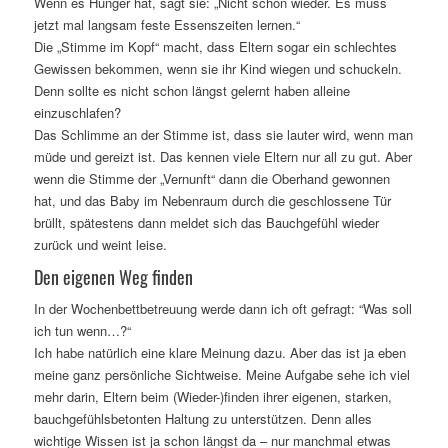
Wenn es Hunger hat, sagt sie: „Nicht schon wieder. Es muss
jetzt mal langsam feste Essenszeiten lernen.“
Die „Stimme im Kopf“ macht, dass Eltern sogar ein schlechtes
Gewissen bekommen, wenn sie ihr Kind wiegen und schuckeln.
Denn sollte es nicht schon längst gelernt haben alleine
einzuschlafen?
Das Schlimme an der Stimme ist, dass sie lauter wird, wenn man
müde und gereizt ist. Das kennen viele Eltern nur all zu gut. Aber
wenn die Stimme der „Vernunft“ dann die Oberhand gewonnen
hat,
und das Baby im Nebenraum durch die geschlossene Tür
brüllt, spätestens dann meldet sich das Bauchgefühl wieder
zurück und weint leise.
Den eigenen Weg finden
In der Wochenbettbetreuung werde dann ich oft gefragt: “Was soll
ich tun wenn…?“
Ich habe natürlich eine klare Meinung dazu. Aber das ist ja eben
meine ganz persönliche Sichtweise. Meine Aufgabe sehe ich viel
mehr darin, Eltern beim (Wieder-)finden ihrer eigenen, starken,
bauchgefühlsbetonten Haltung zu unterstützen. Denn alles
wichtige Wissen ist ja schon längst da – nur manchmal etwas