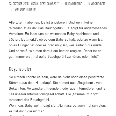
22. OKTOBER 2015 - AKTUALISIERT: 26.03.2017
/
41 KOMMENTARE
/
IN
WOCHENBETT
/
VON
JANA FRIEDRICH
Alle Eltern haben es. Es ist angeboren. Und wenn keiner
reinredet ist es da: Das Bauchgefühl. Es sorgt für angemessenes
Verhalten. Es lässt uns ein weinendes Baby hochheben und
trösten. Es „merkt“, ob es dem Baby zu kalt, oder zu warm ist,
ob es Hunger hat oder es grad nölig ist, weil einfach nur müde.
Und es weiß, wie man darauf am besten reagiert. Daher ist es
gut, immer erst mal auf’s Bauchgefühl zu hören, oder nicht?
Gegenspieler
So einfach könnte es sein, wäre da nicht noch diese penetrante
Stimme aus dem Hinterkopf. Sie kommt aus „Ratgebern“, von
Bekannten, Verwandten, Freunden, oder aus Internetforen und ist
Teil unserer Informationsgesellschaft. Die „Stimme im Kopf“
torpediert das Bauchgefühl.
Wenn das Baby weint, sagt sie: „Nun lass es auch mal schreien,
es hat doch gar nichts.“