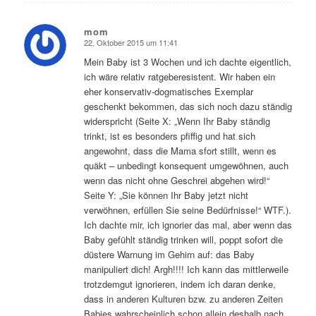
mom
22. Oktober 2015 um 11:41
sagte:
Mein Baby ist 3 Wochen und ich dachte eigentlich,
ich wäre relativ ratgeberesistent. Wir haben ein
eher konservativ-dogmatisches Exemplar
geschenkt bekommen, das sich noch dazu ständig
widerspricht (Seite X: „Wenn Ihr Baby ständig
trinkt, ist es besonders pfiffig und hat sich
angewohnt, dass die Mama sfort stillt, wenn es
quäkt – unbedingt konsequent umgewöhnen, auch
wenn das nicht ohne Geschrei abgehen wird!“
Seite Y: „Sie können Ihr Baby jetzt nicht
verwöhnen, erfüllen Sie seine Bedürfnisse!“ WTF.).
Ich dachte mir, ich ignorier das mal, aber wenn das
Baby gefühlt ständig trinken will, poppt sofort die
düstere Warnung im Gehirn auf: das Baby
manipuliert dich! Argh!!!! Ich kann das mittlerweile
trotzdemgut ignorieren, indem ich daran denke,
dass in anderen Kulturen bzw. zu anderen Zeiten
Babies wahrscheinlich schon allein deshalb nach