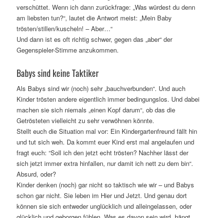
verschüttet. Wenn ich dann zurückfrage: „Was würdest du denn
am liebsten tun?“, lautet die Antwort meist: „Mein Baby
trösten/stillen/kuscheln! – Aber…“
Und dann ist es oft richtig schwer, gegen das „aber“ der
Gegenspieler-Stimme anzukommen.
Babys sind keine Taktiker
Als Babys sind wir (noch) sehr „bauchverbunden“. Und auch
Kinder trösten andere eigentlich immer bedingungslos. Und dabei
machen sie sich niemals „einen Kopf darum“, ob das die
Getrösteten vielleicht zu sehr verwöhnen könnte.
Stellt euch die Situation mal vor: Ein Kindergartenfreund fällt hin
und tut sich weh. Da kommt euer Kind erst mal angelaufen und
fragt euch: “Soll ich den jetzt echt trösten? Nachher lässt der
sich jetzt immer extra hinfallen, nur damit ich nett zu dem bin“.
Absurd, oder?
Kinder denken (noch) gar nicht so taktisch wie wir – und Babys
schon gar nicht. Sie leben im Hier und Jetzt. Und genau dort
können sie sich entweder unglücklich und alleingelassen, oder
glücklich und geborgen fühlen. Was es davon sein wird, hängt