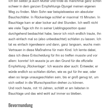
Ich bin selbst ja auch Mutter und finde es manchmal ganz schön
schwer in dem ganzen Empfehlungs-Djungel meinen eigenen
Weg zu finden. Mein Sohn war beispielsweise ein absoluter
Bauchschläfer. In Rückenlage schlief er maximal 15 Minuten. In
Bauchlage kam er aber locker auf drei Stunden. Ich weiß nicht
wie viele Tage ich ihn in seiner Lieblingsposition quasi
durchgehend beobachtet habe, bevor ich mich endlich traute, ihn
auch einfach mal so (also unbeobachtet) schlafen zu lassen. Ich
tat es einfach irgendwann und dann, ganz langsam, wuchs mein
Vertrauen in diese Maßnahme für mein Kind. Ich lernte dabei,
dass ich diese Entscheidung für ihn so treffen musste und vor
allem: konnte! Ich wusste ja um den Grund für die offizielle
Empfehlung „Rückenlage“. Ich wusste aber auch: Entweder, er
würde endlich so schlafen dürfen, wie es gut für ihn war, oder
eben so lange unausgeschlafen sein, bis er groß genug ist, um
sich selbst in die Wunschposition drehen zu können.
Und noch heute, mit 10 Jahren, schläft er am liebsten in
Bauchlage und das wird wohl auf immer so bleiben.
Bevormundung