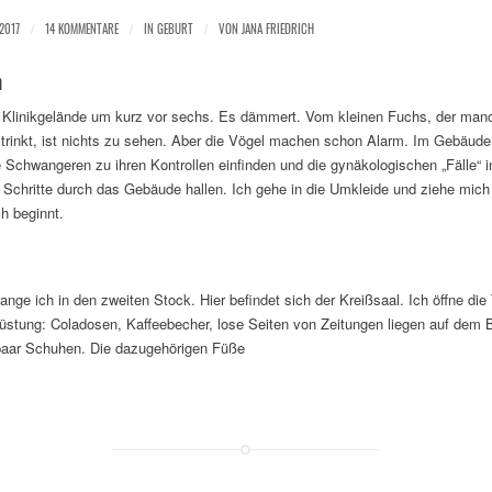
.2017
/
14 KOMMENTARE
/
IN
GEBURT
/
VON
JANA FRIEDRICH
m
as Klinikgelände um kurz vor sechs. Es dämmert. Vom kleinen Fuchs, der m
inkt, ist nichts zu sehen. Aber die Vögel machen schon Alarm. Im Gebäude is
 Schwangeren zu ihren Kontrollen einfinden und die gynäkologischen „Fälle“ i
e Schritte durch das Gebäude hallen. Ich gehe in die Umkleide und ziehe mich
ch beginnt.
nge ich in den zweiten Stock. Hier befindet sich der Kreißsaal. Ich öffne d
rwüstung: Coladosen, Kaffeebecher, lose Seiten von Zeitungen liegen auf dem
paar Schuhen. Die dazugehörigen Füße