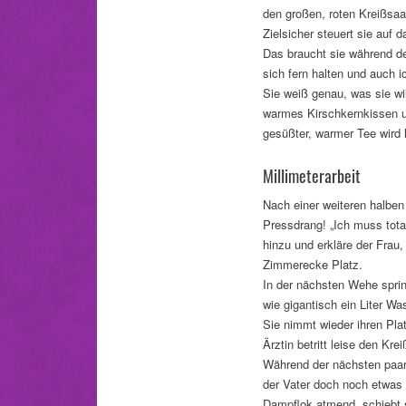
den großen, roten Kreißsaal
Zielsicher steuert sie auf
Das braucht sie während de
sich fern halten und auch i
Sie weiß genau, was sie wil
warmes Kirschkernkissen un
gesüßter, warmer Tee wird 
Millimeterarbeit
Nach einer weiteren halben 
Pressdrang! „Ich muss total
hinzu und erkläre der Frau
Zimmerecke Platz.
In der nächsten Wehe spring
wie gigantisch ein Liter W
Sie nimmt wieder ihren Pla
Ärztin betritt leise den Kr
Während der nächsten paar 
der Vater doch noch etwas 
Dampflok atmend, schiebt si