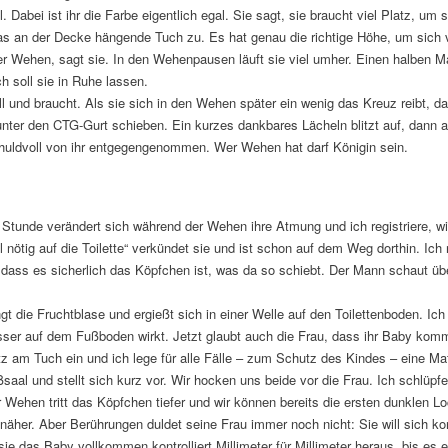
. Dabei ist ihr die Farbe eigentlich egal. Sie sagt, sie braucht viel Platz, um
 das an der Decke hängende Tuch zu. Es hat genau die richtige Höhe, um sich
r Wehen, sagt sie. In den Wehenpausen läuft sie viel umher. Einen halben 
ch soll sie in Ruhe lassen.
l und braucht. Als sie sich in den Wehen später ein wenig das Kreuz reibt, dar
ter den CTG-Gurt schieben. Ein kurzes dankbares Lächeln blitzt auf, dann arb
huldvoll von ihr entgegengenommen. Wer Wehen hat darf Königin sein.
Stunde verändert sich während der Wehen ihre Atmung und ich registriere, wie 
 nötig auf die Toilette“ verkündet sie und ist schon auf dem Weg dorthin. Ich 
, dass es sicherlich das Köpfchen ist, was da so schiebt. Der Mann schaut üb
t die Fruchtblase und ergießt sich in einer Welle auf den Toilettenboden. Ich
asser auf dem Fußboden wirkt. Jetzt glaubt auch die Frau, dass ihr Baby komm
tz am Tuch ein und ich lege für alle Fälle – zum Schutz des Kindes – eine Ma
eißsaal und stellt sich kurz vor. Wir hocken uns beide vor die Frau. Ich schlüp
Wehen tritt das Köpfchen tiefer und wir können bereits die ersten dunklen
näher. Aber Berührungen duldet seine Frau immer noch nicht: Sie will sich ko
e das Baby vollkommen kontrolliert Millimeter für Millimeter heraus, bis es 