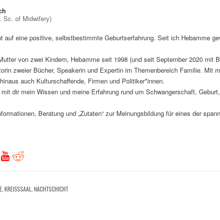
ch
Sc. of Midwifery)
t auf eine positive, selbstbestimmte Geburtserfahrung. Seit ich Hebamme gew
 Mutter von zwei Kindern, Hebamme seit 1998 (und seit September 2020 mit B.
torin zweier Bücher, Speakerin und Expertin im Themenbereich Familie. Mit m
 hinaus auch Kulturschaffende, Firmen und Politiker*innen.
ch mit dir mein Wissen und meine Erfahrung rund um Schwangerschaft, Gebur
formationen, Beratung und „Zutaten“ zur Meinungsbildung für eines der spa
E
,
KREISSSAAL
,
NACHTSCHICHT