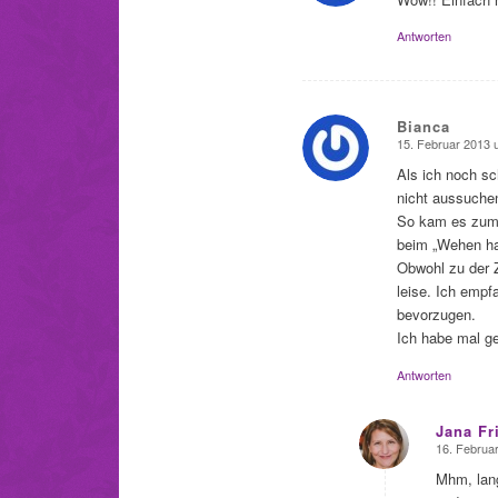
Antworten
Bianca
15. Februar 2013 
sagte:
Als ich noch sc
nicht aussuchen
So kam es zum G
beim „Wehen ha
Obwohl zu der Z
leise. Ich empf
bevorzugen.
Ich habe mal ge
Antworten
Jana Fr
16. Februa
sagte:
Mhm, lan