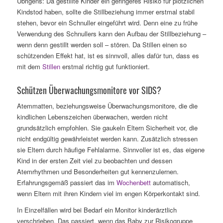
Übrigens: Da gestillte Kinder ein geringeres Risiko für plötzlichen
Kindstod haben, sollte die Stillbeziehung immer erstmal stabil
stehen, bevor ein Schnuller eingeführt wird. Denn eine zu frühe
Verwendung des Schnullers kann den Aufbau der Stillbeziehung –
wenn denn gestillt werden soll – stören. Da Stillen einen so
schützenden Effekt hat, ist es sinnvoll, alles dafür tun, dass es
mit dem
Stillen
erstmal richtig gut funktioniert.
Schützen Überwachungsmonitore vor SIDS?
Atemmatten, beziehungsweise Überwachungsmonitore, die die
kindlichen Lebenszeichen überwachen, werden nicht
grundsätzlich empfohlen. Sie gaukeln Eltern Sicherheit vor, die
nicht endgültig gewährleistet werden kann. Zusätzlich stressen
sie Eltern durch häufige Fehlalarme. Sinnvoller ist es, das eigene
Kind in der ersten Zeit viel zu beobachten und dessen
Atemrhythmen und Besonderheiten gut kennenzulernen.
Erfahrungsgemäß passiert das im
Wochenbett
automatisch,
wenn Eltern mit ihren Kindern viel im engen Körperkontakt sind.
In Einzelfällen wird bei Bedarf ein Monitor kinderärztlich
verschrieben. Das passiert, wenn das Baby zur Risikogruppe