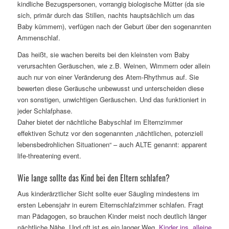
kindliche Bezugspersonen, vorrangig biologische Mütter (da sie
sich, primär durch das Stillen, nachts hauptsächlich um das
Baby kümmern), verfügen nach der Geburt über den sogenannten
Ammenschlaf.
Das heißt, sie wachen bereits bei den kleinsten vom Baby
verursachten Geräuschen, wie z.B. Weinen, Wimmern oder allein
auch nur von einer Veränderung des Atem-Rhythmus auf. Sie
bewerten diese Geräusche unbewusst und unterscheiden diese
von sonstigen, unwichtigen Geräuschen. Und das funktioniert in
jeder Schlafphase.
Daher bietet der nächtliche Babyschlaf im Elternzimmer
effektiven Schutz vor den sogenannten „nächtlichen, potenziell
lebensbedrohlichen Situationen“ – auch ALTE genannt: apparent
life-threatening event.
Wie lange sollte das Kind bei den Eltern schlafen?
Aus kinderärztlicher Sicht sollte euer Säugling mindestens im
ersten Lebensjahr in eurem Elternschlafzimmer schlafen. Fragt
man Pädagogen, so brauchen Kinder meist noch deutlich länger
nächtliche Nähe. Und oft ist es ein langer Weg,
Kinder ins „alleine