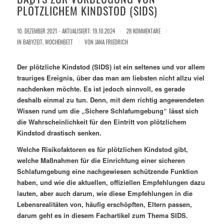
PLÖTZLICHEM KINDSTOD (SIDS)
10. DEZEMBER 2021 - AKTUALISIERT: 19.10.2024
/
28 KOMMENTARE
/
IN
BABYZEIT
,
WOCHENBETT
/
VON
JANA FRIEDRICH
Der plötzliche Kindstod (SIDS) ist ein seltenes und vor allem
trauriges Ereignis, über das man am liebsten nicht allzu viel
nachdenken möchte. Es ist jedoch sinnvoll, es gerade
deshalb einmal zu tun. Denn, mit dem richtig angewendeten
Wissen rund um die „Sichere Schlafumgebung“ lässt sich
die Wahrscheinlichkeit für den Eintritt von plötzlichem
Kindstod drastisch senken.
Welche Risikofaktoren es für plötzlichen Kindstod gibt,
welche Maßnahmen für die Einrichtung einer sicheren
Schlafumgebung eine nachgewiesen schützende Funktion
haben, und wie die aktuellen, offiziellen Empfehlungen dazu
lauten, aber auch darum, wie diese Empfehlungen in die
Lebensrealitäten von, häufig erschöpften, Eltern passen,
darum geht es in diesem Fachartikel zum Thema SIDS.