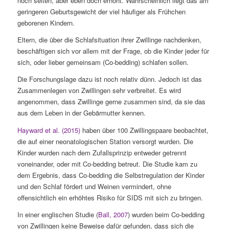
noch selten, aber eben doch erhöht. Wahrscheinlich liegt das am
geringeren Geburtsgewicht der viel häufiger als Frühchen
geborenen Kindern.
Eltern, die über die Schlafsituation ihrer Zwillinge nachdenken,
beschäftigen sich vor allem mit der Frage, ob die Kinder jeder für
sich, oder lieber gemeinsam (Co-bedding) schlafen sollen.
Die Forschungslage dazu ist noch relativ dünn. Jedoch ist das
Zusammenlegen von Zwillingen sehr verbreitet. Es wird
angenommen, dass Zwillinge gerne zusammen sind, da sie das
aus dem Leben in der Gebärmutter kennen.
Hayward et al. (2015)
haben über 100 Zwillingspaare beobachtet,
die auf einer neonatologischen Station versorgt wurden. Die
Kinder wurden nach dem Zufallsprinzip entweder getrennt
voneinander, oder mit Co-bedding betreut. Die Studie kam zu
dem Ergebnis, dass Co-bedding die Selbstregulation der Kinder
und den Schlaf fördert und Weinen vermindert, ohne
offensichtlich ein erhöhtes Risiko für SIDS mit sich zu bringen.
In einer englischen Studie (
Ball, 2007
) wurden beim Co-bedding
von Zwillingen keine Beweise dafür gefunden, dass sich die