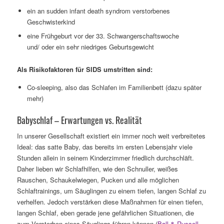
ein an sudden infant death syndrom verstorbenes
Geschwisterkind
eine Frühgeburt vor der 33. Schwangerschaftswoche
und/ oder ein sehr niedriges Geburtsgewicht
Als Risikofaktoren für SIDS umstritten sind:
Co-sleeping, also das Schlafen im Familienbett (dazu später
mehr)
Babyschlaf – Erwartungen vs. Realität
In unserer Gesellschaft existiert ein immer noch weit verbreitetes
Ideal: das satte Baby, das bereits im ersten Lebensjahr viele
Stunden allein in seinem Kinderzimmer friedlich durchschläft.
Daher lieben wir Schlafhilfen, wie den Schnuller, weißes
Rauschen, Schaukelwiegen, Pucken und alle möglichen
Schlaftrainings, um Säuglingen zu einem tiefen, langen Schlaf zu
verhelfen. Jedoch verstärken diese Maßnahmen für einen tiefen,
langen Schlaf, eben gerade jene gefährlichen Situationen, die
zum Versterben eines Säuglings führen können (
Ball & Russell,