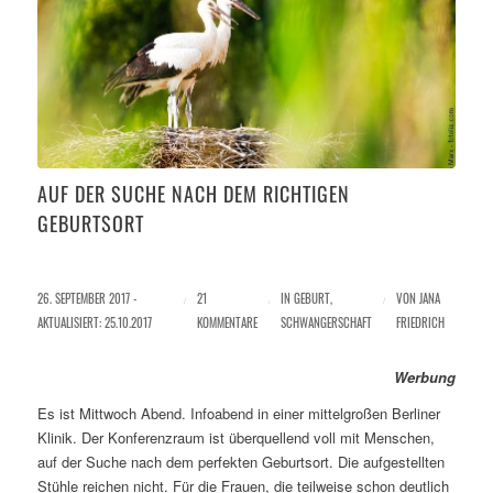
AUF DER SUCHE NACH DEM RICHTIGEN
GEBURTSORT
26. SEPTEMBER 2017 -
/
21
/
IN
GEBURT
,
/
VON
JANA
AKTUALISIERT: 25.10.2017
KOMMENTARE
SCHWANGERSCHAFT
FRIEDRICH
Werbung
Es ist Mittwoch Abend. Infoabend in einer mittelgroßen Berliner
Klinik. Der Konferenzraum ist überquellend voll mit Menschen,
auf der Suche nach dem perfekten Geburtsort. Die aufgestellten
Stühle reichen nicht. Für die Frauen, die teilweise schon deutlich