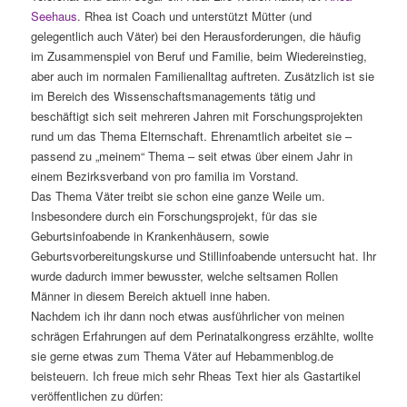
Seehaus
. Rhea ist Coach und unterstützt Mütter (und
gelegentlich auch Väter) bei den Herausforderungen, die häufig
im Zusammenspiel von Beruf und Familie, beim Wiedereinstieg,
aber auch im normalen Familienalltag auftreten. Zusätzlich ist sie
im Bereich des Wissenschaftsmanagements tätig und
beschäftigt sich seit mehreren Jahren mit Forschungsprojekten
rund um das Thema Elternschaft. Ehrenamtlich arbeitet sie –
passend zu „meinem“ Thema – seit etwas über einem Jahr in
einem Bezirksverband von pro familia im Vorstand.
Das Thema Väter treibt sie schon eine ganze Weile um.
Insbesondere durch ein Forschungsprojekt, für das sie
Geburtsinfoabende in Krankenhäusern, sowie
Geburtsvorbereitungskurse und Stillinfoabende untersucht hat. Ihr
wurde dadurch immer bewusster, welche seltsamen Rollen
Männer in diesem Bereich aktuell inne haben.
Nachdem ich ihr dann noch etwas ausführlicher von meinen
schrägen Erfahrungen auf dem Perinatalkongress erzählte, wollte
sie gerne etwas zum Thema Väter auf Hebammenblog.de
beisteuern. Ich freue mich sehr Rheas Text hier als Gastartikel
veröffentlichen zu dürfen: