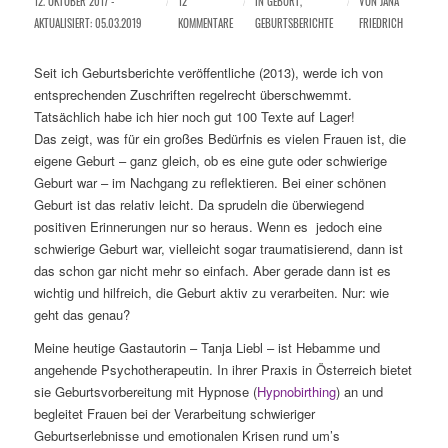
12. OKTOBER 2017 -
/
12
/
IN
GEBURT
,
/
VON
JANA
AKTUALISIERT: 05.03.2019
KOMMENTARE
GEBURTSBERICHTE
FRIEDRICH
Seit ich Geburtsberichte veröffentliche (2013), werde ich von
entsprechenden Zuschriften regelrecht überschwemmt.
Tatsächlich habe ich hier noch gut 100 Texte auf Lager!
Das zeigt, was für ein großes Bedürfnis es vielen Frauen ist, die
eigene Geburt – ganz gleich, ob es eine gute oder schwierige
Geburt war – im Nachgang zu reflektieren. Bei einer schönen
Geburt ist das relativ leicht. Da sprudeln die überwiegend
positiven Erinnerungen nur so heraus. Wenn es jedoch eine
schwierige Geburt war, vielleicht sogar traumatisierend, dann ist
das schon gar nicht mehr so einfach. Aber gerade dann ist es
wichtig und hilfreich, die Geburt aktiv zu verarbeiten. Nur: wie
geht das genau?
Meine heutige Gastautorin – Tanja Liebl – ist Hebamme und
angehende Psychotherapeutin. In ihrer Praxis in Österreich bietet
sie Geburtsvorbereitung mit Hypnose (
Hypnobirthing
) an und
begleitet Frauen bei der Verarbeitung schwieriger
Geburtserlebnisse und emotionalen Krisen rund um’s