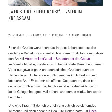
„WER STÖRT, FLIEGT RAUS!“ – VÄTER IM
KREISSSAAL
26. APRIL 2018
/
15 KOMMENTARE
/
IN
GEBURT
/
VON
JANA FRIEDRICH
Einer der Gründe warum ich das
Internet
Leben liebe, ist das
großartige Vernetzungspotential. Nachdem ich Anfang des Jahres
den Artikel
Väter im Kreißsaal – Statisten bei der Geburt
veröffentlicht habe, meldeten sich bei mir viele Menschen, denen
Väter aus jeweils ganz unterschiedlichen Gründen auch am
Herzen liegen. Unter anderem übrigens der im Artikel von mir
kritisierte Arzt. Er bot mir ein offenes Gespräch an, dass ich
gerne noch führen möchte, für das es aber bisher leider noch
keine Gelegenheit gab. Mal sehen, was daraus wird… Ich werde
berichten.
Und eine Frau, mit der ich erst ein unglaublich bereicherndes
Telefonat und dann sogar ein Real-Life-Treffen hatte, ist
Rhea