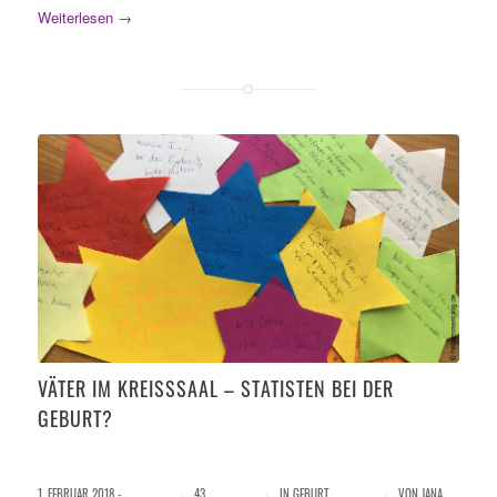
Weiterlesen
→
VÄTER IM KREISSSAAL – STATISTEN BEI DER G
EBURT?
1. FEBRUAR 2018 -
/
43
/
IN
GEBURT
,
/
VON
JANA