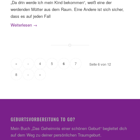
„Da drin werde ich mein Kind bekommen“, weiß eine der
werdenden Mütter aus dem Raum. Eine Andere ist sich sicher,
dass es auf jeden Fall
Weiterlesen
→
«
‹
4
5
7
6
Seite 6 von 12
8
›
»
GEBURTSVORBEREITUNG TO GO?
Mein Buch „Das Geheimnis einer schönen Geburt“ begleitet dich
auf dem Weg zu deiner persönlichen Traumgeburt.