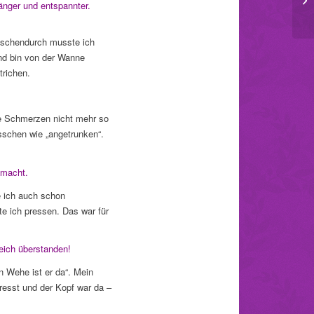
nger und entspannter.
ischendurch musste ich
nd bin von der Wanne
trichen.
e Schmerzen nicht mehr so
sschen wie „angetrunken“.
emacht.
e ich auch schon
te ich pressen. Das war für
leich überstanden!
n Wehe ist er da“. Mein
sst und der Kopf war da –