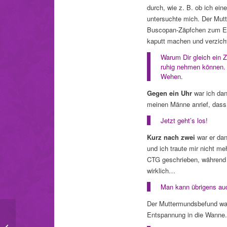
durch, wie z. B. ob ich ein
untersuchte mich. Der Mut
Buscopan-Zäpfchen zum Entk
kaputt machen und verzichte
Warum Dir gleich ein 
ruhig nehmen können. 
Wehen.
Gegen ein Uhr
war ich dan
meinen Männe anrief, dass
Jetzt geht’s los!
Kurz nach zwei
war er dan
und ich traute mir nicht m
CTG geschrieben, während i
wirklich…
Man kann übrigens auc
Der Muttermundsbefund war l
Entspannung in die Wanne.
„Liebe Hebamme“ –