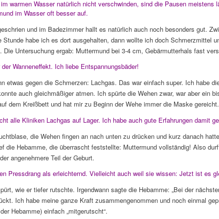
m warmen Wasser natürlich nicht verschwinden, sind die Pausen meistens lä
mund im Wasser oft besser auf.
eschrien und im Badezimmer hallt es natürlich auch noch besonders gut. Zw
 Stunde habe ich es dort ausgehalten, dann wollte ich doch Schmerzmittel u
t. Die Untersuchung ergab: Muttermund bei 3-4 cm, Gebärmutterhals fast vers
 der Wanneneffekt. Ich liebe Entspannungsbäder!
n etwas gegen die Schmerzen: Lachgas. Das war einfach super. Ich habe di
nnte auch gleichmäßiger atmen. Ich spürte die Wehen zwar, war aber ein bi
auf dem Kreißbett und hat mir zu Beginn der Wehe immer die Maske gereicht.
cht alle Kliniken Lachgas auf Lager. Ich habe auch gute Erfahrungen damit g
uchtblase, die Wehen fingen an nach unten zu drücken und kurz danach hatt
f die Hebamme, die überrascht feststellte: Muttermund vollständig! Also durf
der angenehmere Teil der Geburt.
n Pressdrang als erleichternd. Vielleicht auch weil sie wissen: Jetzt ist es g
ürt, wie er tiefer rutschte. Irgendwann sagte die Hebamme: „Bei der nächste
ückt. Ich habe meine ganze Kraft zusammengenommen und noch einmal gepre
e der Hebamme) einfach „mitgerutscht“.