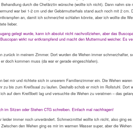
e Behandlung durch die Chefärztin wünsche (wollte ich nicht). Dann nahm sie 
termund war bei 1-2 cm und der Gebärmutterhals stand auch noch mit 2 cm.
rampfen an, damit ich schmerzfrei schlafen könnte, aber ich wollte die Weh
te lieber.
Zugang gelegt wurde, kann ich absolut nicht nachvollziehen, aber das Buscop
Buscopan wirkt nur entkrampfend und macht den Muttermund weicher. Es ver
n zurück in meinem Zimmer. Dort wurden die Wehen immer schmerzhafter, so
 er doch kommen muss (da war er gerade eingeschlafen).
n bei mir und richtete sich in unserem Familienzimmer ein. Die Wehen waren mi
ehr zu bis zum Kreißsaal zu laufen. Deshalb schob er mich im Rollstuhl. Dort 
ch auf dem Kreißbett lag und versuchte die Wehen zu veratmen – das gelang
h im Sitzen oder Stehen CTG schreiben. Einfach mal nachfragen!
eider immer noch unverändert. Schmerzmittel wollte ich nicht, also ging es g
 Zwischen den Wehen ging es mir im warmen Wasser super, aber die Wehen se