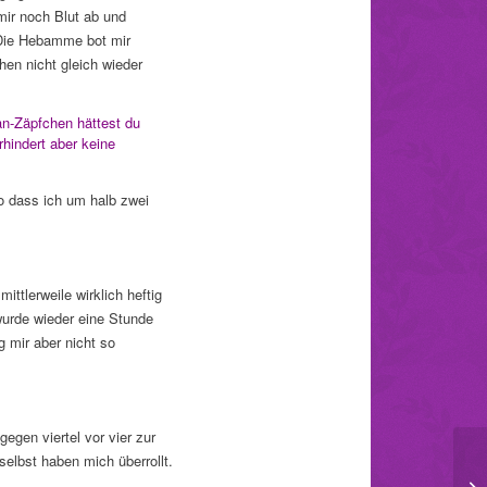
mir noch Blut ab und
 Die Hebamme bot mir
en nicht gleich wieder
an-Zäpfchen hättest du
hindert aber keine
 dass ich um halb zwei
ttlerweile wirklich heftig
wurde wieder eine Stunde
 mir aber nicht so
egen viertel vor vier zur
lbst haben mich überrollt.
Bl