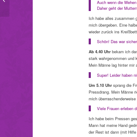
Auch wenn die Wehen i
eine Filmbesprechung
Daher geht der Mutter
Ich habe alles zusammen g
mich übergeben. Eine halbe
wieder zurück ins Kreißbet
Schön! Das war sicher
Ab 4.40 Uhr
bekam ich dan
stark wahrgenommen und ko
Mein Männe lag hinter mir 
Super! Leider haben ni
Um 5.10 Uhr
sprang die Fr
Pressdrang. Mein Männe rie
mich überraschenderweise 
Viele Frauen erleben de
Ich habe beim Pressen gesp
Mann hat meine Hand gedr
der Rest ist dann (mit Hilf