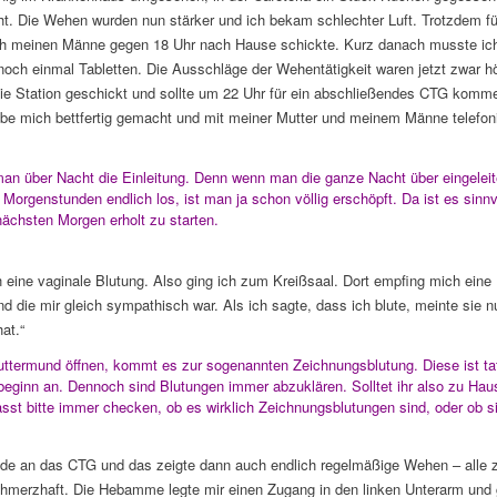
. Die Wehen wurden nun stärker und ich bekam schlechter Luft. Trotzdem füh
ch meinen Männe gegen 18 Uhr nach Hause schickte. Kurz danach musste ic
och einmal Tabletten. Die Ausschläge der Wehentätigkeit waren jetzt zwar h
die Station geschickt und sollte um 22 Uhr für ein abschließendes CTG kom
abe mich bettfertig gemacht und mit meiner Mutter und meinem Männe telefonie
man über Nacht die Einleitung. Denn wenn man die ganze Nacht über eingeleit
n Morgenstunden endlich los, ist man ja schon völlig erschöpft. Da ist es sinn
ächsten Morgen erholt zu starten.
 eine vaginale Blutung. Also ging ich zum Kreißsaal. Dort empfing mich ein
 die mir gleich sympathisch war. Als ich sagte, dass ich blute, meinte sie nu
at.“
ttermund öffnen, kommt es zur sogenannten Zeichnungsblutung. Diese ist ta
beginn an. Dennoch sind Blutungen immer abzuklären. Solltet ihr also zu Hau
sst bitte immer checken, ob es wirklich Zeichnungsblutungen sind, oder ob 
nde an das CTG und das zeigte dann auch endlich regelmäßige Wehen – alle 
hmerzhaft. Die Hebamme legte mir einen Zugang in den linken Unterarm und 