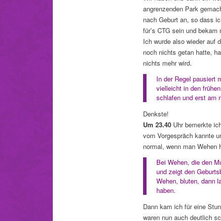
angrenzenden Park gemacht
nach Geburt an, so dass i
für’s CTG sein und bekam n
Ich wurde also wieder auf 
noch nichts getan hatte, h
nichts mehr wird.
In der Regel pausiert 
vielleicht in den frühe
schlafen und erst am n
Denkste!
Um 23.40
Uhr bemerkte ich
vom Vorgespräch kannte und
normal, wenn man Wehen h
Bei Wehen, die den Mu
und zeigt den Geburts
Wehen, bluten, dann la
haben.
Dann kam ich für eine Stu
waren nun auch deutlich sc