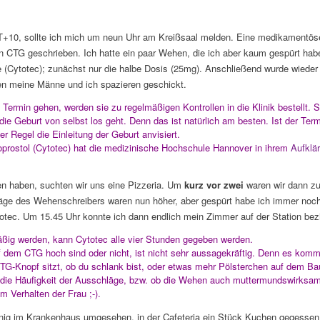
T+10, sollte ich mich um neun Uhr am Kreißsaal melden. Eine medikamentöse
n CTG geschrieben. Ich hatte ein paar Wehen, die ich aber kaum gespürt ha
te (Cytotec); zunächst nur die halbe Dosis (25mg). Anschließend wurde wiede
n meine Männe und ich spazieren geschickt.
ermin gehen, werden sie zu regelmäßigen Kontrollen in die Klinik bestellt. S
 die Geburt von selbst los geht. Denn das ist natürlich am besten. Ist der Ter
der Regel die Einleitung der Geburt anvisiert.
soprostol (Cytotec) hat die medizinische Hochschule Hannover in ihrem
Aufklär
en haben, suchten wir uns eine Pizzeria. Um
kurz vor zwei
waren wir dann z
äge des Wehenschreibers waren nun höher, aber gespürt habe ich immer noc
ytotec. Um 15.45 Uhr konnte ich dann endlich mein Zimmer auf der Station bez
ßig werden, kann Cytotec alle vier Stunden gegeben werden.
 dem CTG hoch sind oder nicht, ist nicht sehr aussagekräftig. Denn es kommt
TG-Knopf sitzt, ob du schlank bist, oder etwas mehr Pölsterchen auf dem 
r die Häufigkeit der Ausschläge, bzw. ob die Wehen auch muttermundswirksa
m Verhalten der Frau ;-).
nig im Krankenhaus umgesehen, in der Cafeteria ein Stück Kuchen gegessen