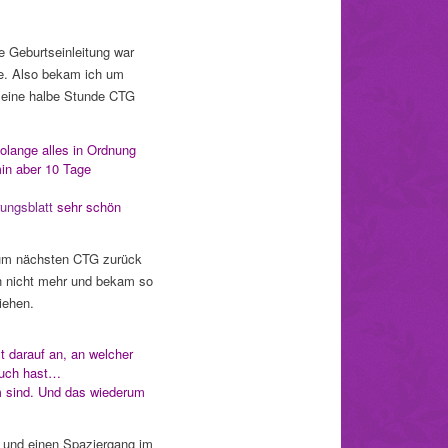
 Geburtseinleitung war
be. Also bekam ich um
r eine halbe Stunde CTG
olange alles in Ordnung
min aber 10 Tage
ungsblatt
sehr schön
um nächsten CTG zurück
h nicht mehr und bekam so
iehen.
 darauf an, an welcher
Bauch hast…
m sind. Und das wiederum
 und einen Spaziergang im