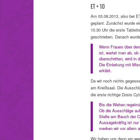
ET + 10
Am 03.08.2013, also bei E
geplant. Zunächst wurde ei
10.30 Uhr die erste Tablet
geschrieben. Danach wurde
Wenn Frauen über den T
ist, wartet man ab, ob
überschritten, wird in 
Die Einleitung mit Mi
erklärt.
Da wir noch nichts gegess
am Kreißsaal. Die Ausschl
die erste richtige Dosis C
Bis die Wehen regelmä
Ob die Ausschläge auf
Stelle am Bauch der C
Aussagekräftig ist nu
merken wir vor allem a
Wir haben uns dann ein we