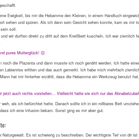
eschafft.
eine Ewigkeit, bis mir die Hebamme den Kleinen, in einem Handtuch eingewick
fort sehen und spüren. Als ich dann sein Gesicht sehen konnte, kam es mir tot
ein soll.
und wir durften direkt zu dritt auf dem Kreißbett kuscheln. Ich war ziemlich f
.
und pures Mutterglück! 😉
n noch die Plazenta und dann musste ich noch genäht werden. Ich hatte ein
en Labienriss erlitten und das auch gemerkt. Ich habe mich mehrfach ziemlic
Mann hat mir hinterher erzählt, dass die Hebamme ein Werkzeug benutzt hat. 
jetzt auch nichts vorstellen… Vielleicht hatte sie sich nur das Abnabelzube
weh, als ich befürchtet hatte. Danach sollte ich in ein rollbares Bett umzie
dass ich eine Infusion bekam. Sonst ging es mir aber gut.
te:
ne Naturgewalt. Es ist schwierig zu beschreiben. Der wichtigste Teil von dir is