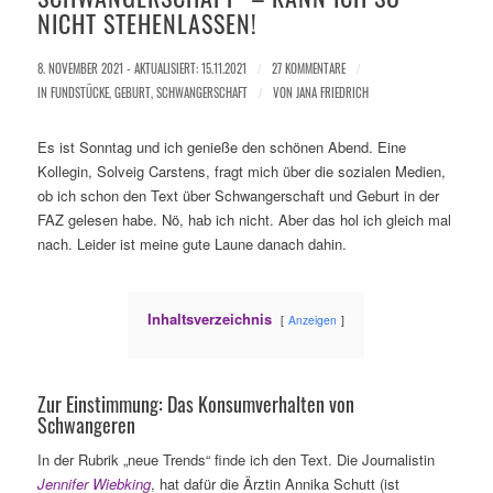
NICHT STEHENLASSEN!
8. NOVEMBER 2021 - AKTUALISIERT: 15.11.2021
/
27 KOMMENTARE
/
IN
FUNDSTÜCKE
,
GEBURT
,
SCHWANGERSCHAFT
/
VON
JANA FRIEDRICH
Es ist Sonntag und ich genieße den schönen Abend. Eine
Kollegin, Solveig Carstens, fragt mich über die sozialen Medien,
ob ich schon den Text über Schwangerschaft und Geburt in der
FAZ gelesen habe. Nö, hab ich nicht. Aber das hol ich gleich mal
nach. Leider ist meine gute Laune danach dahin.
Inhaltsverzeichnis
Anzeigen
Zur Einstimmung: Das Konsumverhalten von
Schwangeren
In der Rubrik „neue Trends“ finde ich den Text. Die Journalistin
Jennifer Wiebking
, hat dafür die Ärztin Annika Schutt (ist