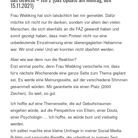
15.11.2021)
Frau Wiebking hat sich tatsächlich bei mir gemeldet. Dafür
möchte ich nicht nur ihr danken, sondern vor allem den vielen
Menschen, die sich ebenfalls an die FAZ gewandt haben und
somit gezeigt haben, dass mein Protest nicht nur eine
unbedeutende Einzelmeinung einer überengagierten Hebamme
war. Wir sind viele! Und wir konnten nicht überhört werden.
Aber wie war denn nun die Reaktion?
Erst einmal positiv, denn Frau Wiebking versicherte mir, dass
für‘s nächste Wochenende eine ganze Seite zum Thema geplant
sei. Es werde eine Meinungsseite, auf der verschiedene Stimmen
gesammelt würden. Mir garantierte sie einen Platz (2000
Zeichen). So weit, so gut.
Ich hoffte auf eine Themenseite, die auf Geburtstraumen
eingehen würde, auf die Perspektive von Eltern, einer Doula,
einer Psychologin … Ich hoffte, es würde bunt und vielseitig
werden.
Ich selbst machte eine kleine Umfrage in meiner Social-Media-
Bubble und sammelte Begriffe, die unbedingt in meinen Text