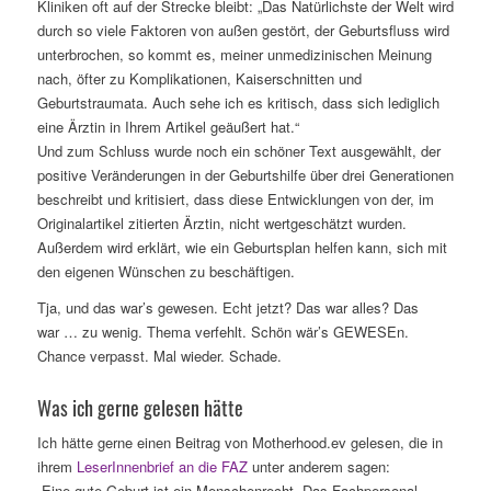
Kliniken oft auf der Strecke bleibt: „Das Natürlichste der Welt wird
durch so viele Faktoren von außen gestört, der Geburtsfluss wird
unterbrochen, so kommt es, meiner unmedizinischen Meinung
nach, öfter zu Komplikationen, Kaiserschnitten und
Geburtstraumata. Auch sehe ich es kritisch, dass sich lediglich
eine Ärztin in Ihrem Artikel geäußert hat.“
Und zum Schluss wurde noch ein schöner Text ausgewählt, der
positive Veränderungen in der Geburtshilfe über drei Generationen
beschreibt und kritisiert, dass diese Entwicklungen von der, im
Originalartikel zitierten Ärztin, nicht wertgeschätzt wurden.
Außerdem wird erklärt, wie ein Geburtsplan helfen kann, sich mit
den eigenen Wünschen zu beschäftigen.
Tja, und das war’s gewesen. Echt jetzt? Das war alles? Das
war … zu wenig. Thema verfehlt. Schön wär’s GEWESEn.
Chance verpasst. Mal wieder. Schade.
Was ich gerne gelesen hätte
Ich hätte gerne einen Beitrag von Motherhood.ev gelesen, die in
ihrem
LeserInnenbrief an die FAZ
unter anderem sagen:
„Eine gute Geburt ist ein Menschenrecht. Das Fachpersonal