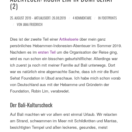
(2)
25. AUGUST 2019 - AKTUALISIERT: 26.08.2019
/
4 KOMMENTARE
/
IN
FOOTPRINTS
/
VON
JANA FRIEDRICH
Dies ist der zweite Teil einer
Artikelserie
über mein ganz
persönliches Hebammen-Indonesien-Abenteuer im Sommer 2019.
Nachdem es im
ersten Teil
um die Organisation der Reise ging,
wird es nun schon ein bisschen geburtshilflicher. Allerdings war
ich zuerst ja noch mit meiner Familie auf Bali unterwegs. Dort
war es natürlich eine abgemachte Sache, dass ich mir die Bumi
Sehat Foundation in Ubud anschaue. Ich habe mich schon vorab
von Deutschland aus mit der Hebamme und Gründerin der
Foundation, Robin Lim, verabredet.
Der Bali-Kulturschock
Auf Bali machten wir vor allem erst einmal Urlaub. Wir relaxten
am Strand, schwammen im Meer mit Schildkröten und Mantas,
besichtigten Tempel und aßen leckeres, gesundes, meist