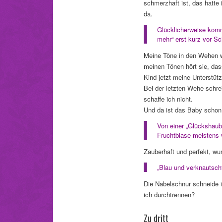
schmerzhaft ist, das hatte 
da.
Glücklicherweise kommt
mehr“ erst kurz vor S
Meine Töne in den Wehen we
meinen Tönen hört sie, das
Kind jetzt meine Unterstüt
Bei der letzten Wehe schrei
schaffe ich nicht.
Und da ist das Baby schon 
Von einer „Glückshaub
Fruchtblase meistens vo
Zauberhaft und perfekt, wun
„Blau und verknautsch
Die Nabelschnur schneide i
ich durchtrennen?
Zu dritt