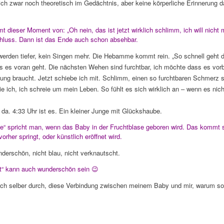
ich zwar noch theoretisch im Gedächtnis, aber keine körperliche Erinnerung dar
 dieser Moment von: „Oh nein, das ist jetzt wirklich schlimm, ich will nicht 
chluss. Dann ist das Ende auch schon absehbar.
rden tiefer, kein Singen mehr. Die Hebamme kommt rein. „So schnell geht d
s es voran geht. Die nächsten Wehen sind furchtbar, ich möchte dass es vorbe
zung braucht. Jetzt schiebe ich mit. Schlimm, einen so furchtbaren Schmerz s
e ich, ich schreie um mein Leben. So fühlt es sich wirklich an – wenn es nicht
da. 4:33 Uhr ist es. Ein kleiner Junge mit Glückshaube.
e“ spricht man, wenn das Baby in der Fruchtblase geboren wird. Das kommt se
rher springt, oder künstlich eröffnet wird.
derschön, nicht blau, nicht verknautscht.
t“ kann auch wunderschön sein 😉
ch selber durch, diese Verbindung zwischen meinem Baby und mir, warum sol