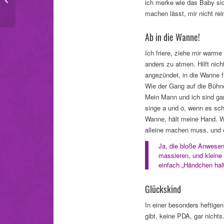
ich merke wie das Baby sic
Likes
machen lässt, mir nicht rei
Ab in die Wanne!
Ich friere, ziehe mir warm
anders zu atmen. Hilft nic
angezündet, in die Wanne f
Wie der Gang auf die Bühne
Mein Mann und ich sind ga
singe a und o, wenn es sch
Wanne, hält meine Hand. Wi
alleine machen muss, und d
Ja, die bloße Anwesenh
massieren, und klein
einfach „Händchen halt
Glückskind
In einer besonders heftige
gibt, keine PDA, gar nicht