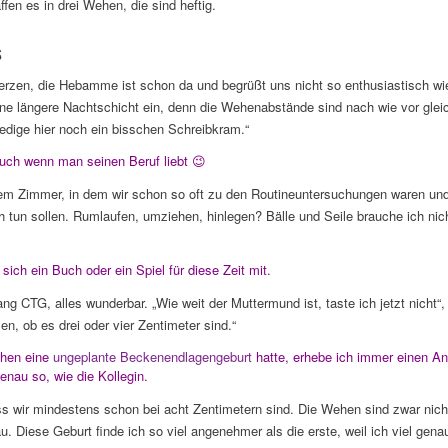
en es in drei Wehen, die sind heftig.
s
rzen, die Hebamme ist schon da und begrüßt uns nicht so enthusiastisch wi
 eine längere Nachtschicht ein, denn die Wehenabstände sind nach wie vor gle
rledige hier noch ein bisschen Schreibkram.“
uch wenn man seinen Beruf liebt 😉
em Zimmer, in dem wir schon so oft zu den Routineuntersuchungen waren und
ch tun sollen. Rumlaufen, umziehen, hinlegen? Bälle und Seile brauche ich n
ich ein Buch oder ein Spiel für diese Zeit mit.
ang CTG, alles wunderbar. „Wie weit der Muttermund ist, taste ich jetzt nich
en, ob es drei oder vier Zentimeter sind.“
ehen eine
ungeplante Beckenendlagengeburt
hatte, erhebe ich immer einen A
nau so, wie die Kollegin.
ss wir mindestens schon bei acht Zentimetern sind. Die Wehen sind zwar nicht
au. Diese Geburt finde ich so viel angenehmer als die erste, weil ich viel gena