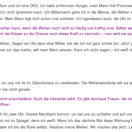
nn und ich eine DVD, ich habe schlimmen Hunger, mein Mann holt Pommes u
ch nicht ignorieren kann. Um Mitternacht gehe ich in die Wanne, die Wehen 
ten. Mein Mann legt sich schon mal schlafen. Ich irgendwann auch, die Uhr im 
hen kann, wenn die Wehen noch nicht so häufig und kräftig sind. Selbst w
t der Körper so die Chance noch etwas Kraft zu sammeln – man wird sie s
Wehen. Gegen ein Uhr dann eine Wehe, bei der ich mir ganz sicher bin: Jetzt 
Woran ich das merke, will mein Mann wissen. Kann ich nicht sagen – ich weiß d
um uns mit ihr im Geburtshaus zu verabreden. Die Wehenabstände will sie w
n sie nicht gerade.
 nicht entscheidend. Auch die Intensität zählt. Es gibt durchaus Frauen, die
ffnen.
h für zwei Uhr. Unsere Nachbarin kommt, um bei uns zu schlafen und auf un
on mir im Spiegel, denn ich weiß: Wenn ich das nächste Mal diese Wohnung b
 aber ich bin die Ruhe selbst. Veratme meine Wehen. Wir machen das jetzt. 