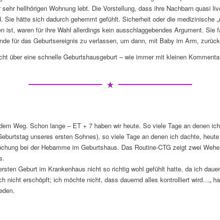
r sehr hellhörigen Wohnung lebt. Die Vorstellung, dass ihre Nachbarn quasi liv
. Sie hätte sich dadurch gehemmt gefühlt. Sicherheit oder die medizinische „
 ist, waren für ihre Wahl allerdings kein ausschlaggebendes Argument. Sie fa
ände für das Geburtsereignis zu verlassen, um dann, mit Baby im Arm, zurü
icht über eine schnelle Geburtshausgeburt – wie immer mit kleinen Komment
 dem Weg. Schon lange – ET + 7 haben wir heute. So viele Tage an denen ich
Geburtstag unseres ersten Sohnes), so viele Tage an denen ich dachte, heute
chung bei der Hebamme im Geburtshaus. Das Routine-CTG zeigt zwei Wehen
s.
rsten Geburt im Krankenhaus nicht so richtig wohl gefühlt hatte, da ich dau
och nicht erschöpft; ich möchte nicht, dass dauernd alles kontrolliert wird…„ ha
eden.