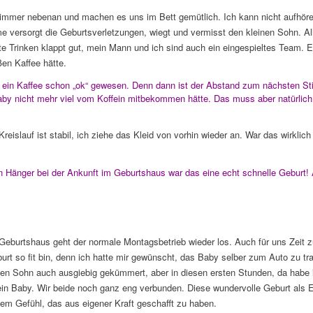
Zimmer nebenan und machen es uns im Bett gemütlich. Ich kann nicht aufhör
versorgt die Geburtsverletzungen, wiegt und vermisst den kleinen Sohn. All
ste Trinken klappt gut, mein Mann und ich sind auch ein eingespieltes Team. 
ßen Kaffee hätte.
 ein Kaffee schon „ok“ gewesen. Denn dann ist der Abstand zum nächsten Stil
by nicht mehr viel vom Koffein mitbekommen hätte. Das muss aber natürlich j
Kreislauf ist stabil, ich ziehe das Kleid von vorhin wieder an. War das wirklich
Hänger bei der Ankunft im Geburtshaus war das eine echt schnelle Geburt! A
m Geburtshaus geht der normale Montagsbetrieb wieder los. Auch für uns Zeit 
urt so fit bin, denn ich hatte mir gewünscht, das Baby selber zum Auto zu tr
nen Sohn auch ausgiebig gekümmert, aber in diesen ersten Stunden, da habe i
n Baby. Wir beide noch ganz eng verbunden. Diese wundervolle Geburt als 
m Gefühl, das aus eigener Kraft geschafft zu haben.