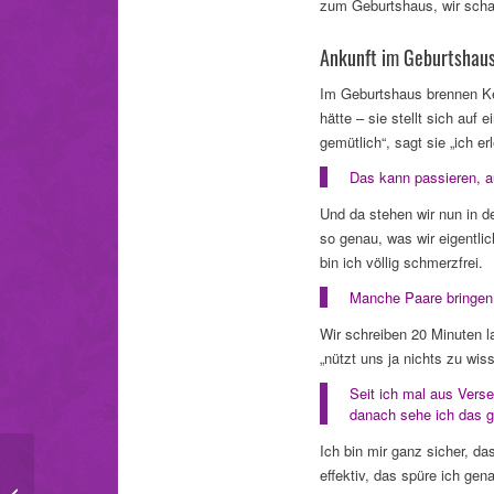
zum Geburtshaus, wir schaff
Ankunft im Geburtshau
Im Geburtshaus brennen Ke
hätte – sie stellt sich auf
gemütlich“, sagt sie „ich e
Das kann passieren, a
Und da stehen wir nun in d
so genau, was wir eigentli
bin ich völlig schmerzfrei.
Manche Paare bringen s
Wir schreiben 20 Minuten l
„nützt uns ja nichts zu wiss
Seit ich mal aus Vers
danach sehe ich das ge
Ich bin mir ganz sicher, da
effektiv, das spüre ich gen
Tausend Dank für 1000