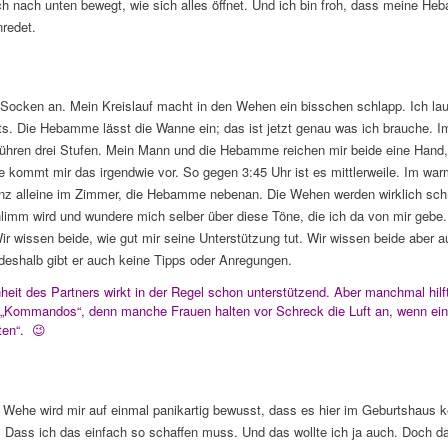
h nach unten bewegt, wie sich alles öffnet. Und ich bin froh, dass meine H
nredet.
e Socken an. Mein Kreislauf macht in den Wehen ein bisschen schlapp. Ich l
hts. Die Hebamme lässt die Wanne ein; das ist jetzt genau was ich brauche.
ühren drei Stufen. Mein Mann und die Hebamme reichen mir beide eine Hand, 
 kommt mir das irgendwie vor. So gegen 3:45 Uhr ist es mittlerweile. Im warm
nz alleine im Zimmer, die Hebamme nebenan. Die Wehen werden wirklich schm
limm wird und wundere mich selber über diese Töne, die ich da von mir gebe
r wissen beide, wie gut mir seine Unterstützung tut. Wir wissen beide aber au
eshalb gibt er auch keine Tipps oder Anregungen.
eit des Partners wirkt in der Regel schon unterstützend. Aber manchmal hilf
e „Kommandos“, denn manche Frauen halten vor Schreck die Luft an, wenn e
en“.
😉
n Wehe wird mir auf einmal panikartig bewusst, dass es hier im Geburtshaus 
s. Dass ich das einfach so schaffen muss. Und das wollte ich ja auch. Doch d