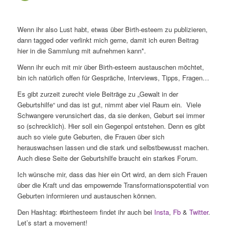
Wenn ihr also Lust habt, etwas über Birth-esteem zu publizieren,
dann tagged oder verlinkt mich gerne, damit ich euren Beitrag
hier in die Sammlung mit aufnehmen kann*.
Wenn ihr euch mit mir über Birth-esteem austauschen möchtet,
bin ich natürlich offen für Gespräche, Interviews, Tipps, Fragen…
Es gibt zurzeit zurecht viele Beiträge zu „Gewalt in der
Geburtshilfe“ und das ist gut, nimmt aber viel Raum ein. Viele
Schwangere verunsichert das, da sie denken, Geburt sei immer
so (schrecklich). Hier soll ein Gegenpol entstehen. Denn es gibt
auch so viele gute Geburten, die Frauen über sich
herauswachsen lassen und die stark und selbstbewusst machen.
Auch diese Seite der Geburtshilfe braucht ein starkes Forum.
Ich wünsche mir, dass das hier ein Ort wird, an dem sich Frauen
über die Kraft und das empowernde Transformationspotential von
Geburten informieren und austauschen können.
Den Hashtag: #birthesteem findet ihr auch bei
Insta
,
Fb
&
Twitter
.
Let’s start a movement!