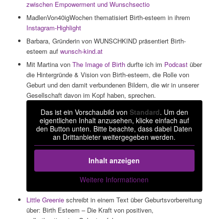
zwischen Empowerment und Wunschsectio
MadlenVon40igWochen thematisiert Birth-esteem in ihrem
Instagram-Highlight
Barbara, Gründerin von WUNSCHKIND präsentiert Birth-
esteem auf
wunsch-kind.at
Mit Martina von
The Image of Birth
durfte ich im
Podcast
über
die Hintergründe & Vision von Birth-esteem, die Rolle von
Geburt und den damit verbundenen Bildern, die wir in unserer
Gesellschaft davon im Kopf haben, sprechen.
Das ist ein Vorschaubild von
Standard
. Um den
eigentlichen Inhalt anzusehen, klicke einfach auf
den Button unten. Bitte beachte, dass dabei Daten
an Drittanbieter weitergegeben werden.
Inhalt anzeigen
Weitere Informationen
Little Greenie
schreibt in einem Text über Geburtsvorbereitung
über: Birth Esteem – Die Kraft von positiven,